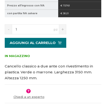
2
*
Prezzo all'ingrosso con IVA
€ 727.61
1
1
con partita IVA salvare
€ 30.21
5
2
1
5
3
0
S
N
pz
2
n
a
7
í
v
1
ž
ý
AGGIUNGI AL CARRELLO
i
š
t
i
m
t
IN MAGAZZINO
n
m
o
n
Cancello classico a due ante con rivestimento in
ž
o
plastica. Verde o marrone. Larghezza 3150 mm.
s
ž
Altezza 1250 mm.
t
s
v
t
í
v
í
Chiedi a un esperto