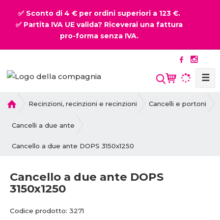
✅ Sconto di 4 € per ordini superiori a 123 €.
✅ Partita IVA UE valida? Riceverai una fattura
pro-forma senza IVA.
☰
P
Recinzioni, recinzioni e recinzioni
Cancelli e portoni
r
i
Cancelli a due ante
m
Cancello a due ante DOPS 3150x1250
a
p
a
Cancello a due ante DOPS
g
3150x1250
i
n
C
C
Codice prodotto:
3271
a
o
o