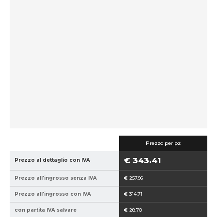
i
i
c
c
e
e
p
v
r
e
o
n
d
d
u
i
t
t
t
o
o
r
r
e
e
:
:
t
Prezzo per pz
8
p
€ 343.41
Prezzo al dettaglio con IVA
5
9
Prezzo all'ingrosso senza IVA
€ 257.96
4
0
Prezzo all'ingrosso con IVA
€ 314.71
2
con partita IVA salvare
€ 28.70
1