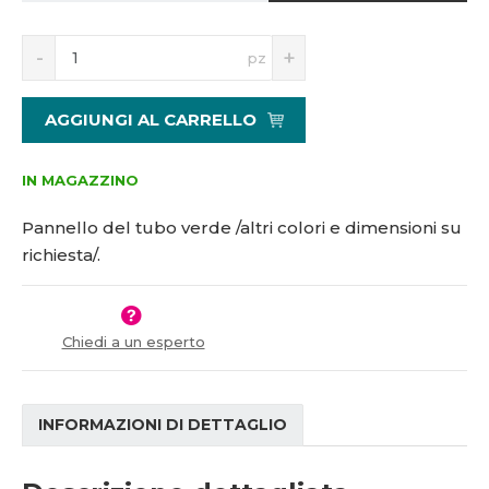
5
S
N
1
pz
n
a
1
í
v
4
ž
ý
4
AGGIUNGI AL CARRELLO
i
š
4
t
i
m
t
IN MAGAZZINO
n
m
o
n
Pannello del tubo verde /altri colori e dimensioni su
ž
o
richiesta/.
s
ž
t
s
v
t
í
v
Chiedi a un esperto
í
INFORMAZIONI DI DETTAGLIO