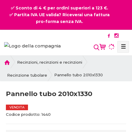
✅ Sconto di 4 € per ordini superiori a 123 €.
✅ Partita IVA UE valida? Riceverai una fattura
pro-forma senza IVA.
☰
P
Recinzioni, recinzioni e recinzioni
r
i
Pannello tubo 2010x1330
Recinzione tubolare
m
a
Pannello tubo 2010x1330
p
a
g
VENDITA
C
C
i
Codice prodotto:
1440
o
o
n
d
d
a