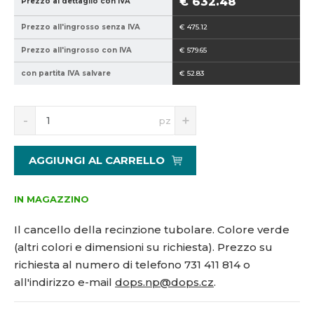
€ 632.48
Prezzo al dettaglio con IVA
1
Prezzo all'ingrosso senza IVA
€ 475.12
5
1
Prezzo all'ingrosso con IVA
€ 579.65
3
con partita IVA salvare
€ 52.83
8
9
9
S
N
pz
n
a
í
v
ž
ý
AGGIUNGI AL CARRELLO
i
š
t
i
m
t
IN MAGAZZINO
n
m
o
n
Il cancello della recinzione tubolare. Colore verde
ž
o
(altri colori e dimensioni su richiesta). Prezzo su
s
ž
richiesta al numero di telefono 731 411 814 o
t
s
v
t
all'indirizzo e-mail
dops.np@dops.cz
.
í
v
í