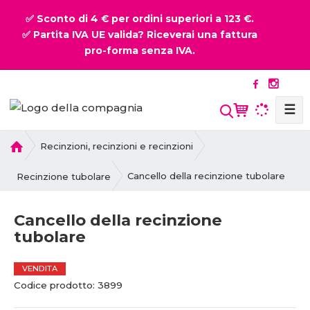
✅ Sconto di 4 € per ordini superiori a 123 €.
✅ Partita IVA UE valida? Riceverai una fattura
pro-forma senza IVA.
☰
P
Recinzioni, recinzioni e recinzioni
r
i
Cancello della recinzione tubolare
Recinzione tubolare
m
a
Cancello della recinzione
p
tubolare
a
g
i
VENDITA
n
C
C
Codice prodotto:
3899
a
o
o