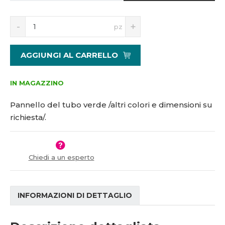
5
S
N
1
pz
n
a
1
í
v
4
ž
ý
4
AGGIUNGI AL CARRELLO
i
š
0
t
i
m
t
IN MAGAZZINO
n
m
o
n
Pannello del tubo verde /altri colori e dimensioni su
ž
o
richiesta/.
s
ž
t
s
v
t
í
v
Chiedi a un esperto
í
INFORMAZIONI DI DETTAGLIO