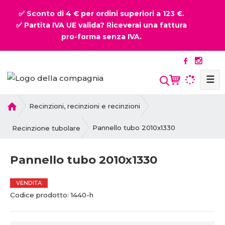
✅ Sconto di 4 € per ordini superiori a 123 €.
✅ Partita IVA UE valida? Riceverai una fattura
pro-forma senza IVA.
☰
P
Recinzioni, recinzioni e recinzioni
r
i
Pannello tubo 2010x1330
Recinzione tubolare
m
a
Pannello tubo 2010x1330
p
a
g
VENDITA
C
C
i
Codice prodotto:
1440-h
o
o
n
d
d
a