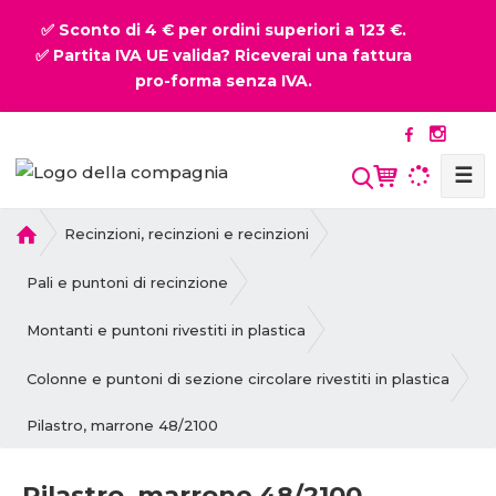
✅ Sconto di 4 € per ordini superiori a 123 €.
✅ Partita IVA UE valida? Riceverai una fattura
pro-forma senza IVA.
☰
P
Recinzioni, recinzioni e recinzioni
r
i
Pali e puntoni di recinzione
m
a
Montanti e puntoni rivestiti in plastica
p
a
Colonne e puntoni di sezione circolare rivestiti in plastica
g
Pilastro, marrone 48/2100
i
n
a
Pilastro, marrone 48/2100