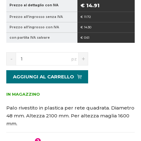
9
8
€ 14.91
Prezzo al dettaglio con IVA
4
-
Prezzo all'ingrosso senza IVA
€ 11.72
0
2
2
1
Prezzo all'ingrosso con IVA
€ 14.30
1
0
con partita IVA salvare
€ 0.61
5
0
1
8
S
N
pz
7
n
a
7
í
v
1
ž
ý
AGGIUNGI AL CARRELLO
i
š
t
i
m
t
IN MAGAZZINO
n
m
o
n
Palo rivestito in plastica per rete quadrata. Diametro
ž
o
48 mm. Altezza 2100 mm. Per altezza maglia 1600
s
ž
mm.
t
s
v
t
í
v