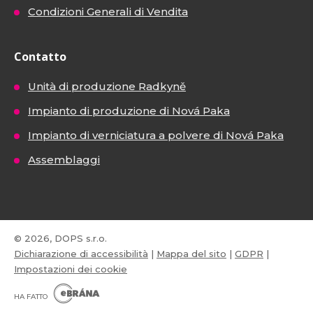
Condizioni Generali di Vendita
Contatto
Unità di produzione Radkyně
Impianto di produzione di Nová Paka
Impianto di verniciatura a polvere di Nová Paka
Assemblaggi
© 2026, DOPS s.r.o.
Dichiarazione di accessibilità
|
Mappa del sito
|
GDPR
|
Impostazioni dei cookie
E
B
HA FATTO
R
Á