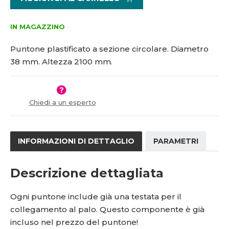
i
š
5
3
t
i
9
8
m
t
IN MAGAZZINO
4
-
n
m
0
2
o
n
Puntone plastificato a sezione circolare. Diametro
2
1
ž
o
38 mm. Altezza 2100 mm.
1
0
s
ž
t
s
5
0
v
t
1
í
v
8
Chiedi a un esperto
í
7
1
9
INFORMAZIONI DI DETTAGLIO
PARAMETRI
Descrizione dettagliata
Ogni puntone include già una testata per il
collegamento al palo. Questo componente è già
incluso nel prezzo del puntone!