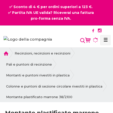
✅ Sconto di 4 € per ordini superiori a 123 €.
✅ Partita IVA UE valida? Riceverai una fattura
pro-forma senza IVA.
☰
P
Recinzioni, recinzioni e recinzioni
r
i
Pali e puntoni di recinzione
m
a
Montanti e puntoni rivestiti in plastica
p
a
Colonne e puntoni di sezione circolare rivestiti in plastica
g
Montante plastificato marrone 38/2100
i
n
a
Montante plastificato marrone