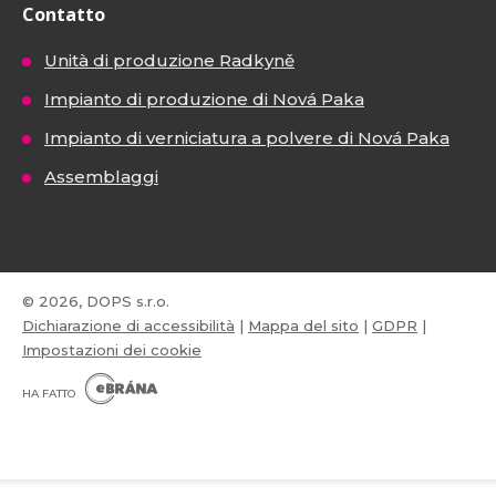
Contatto
Unità di produzione Radkyně
Impianto di produzione di Nová Paka
Impianto di verniciatura a polvere di Nová Paka
Assemblaggi
© 2026, DOPS s.r.o.
Dichiarazione di accessibilità
|
Mappa del sito
|
GDPR
|
Impostazioni dei cookie
E
B
HA FATTO
R
Á
N
VISA
MasterCard
Maestro
A
.
C
Z