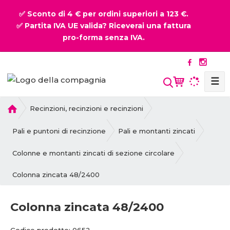
✅ Sconto di 4 € per ordini superiori a 123 €.
✅ Partita IVA UE valida? Riceverai una fattura
pro-forma senza IVA.
☰
P
Recinzioni, recinzioni e recinzioni
r
i
Pali e puntoni di recinzione
Pali e montanti zincati
m
a
Colonne e montanti zincati di sezione circolare
p
Colonna zincata 48/2400
a
g
i
Colonna zincata 48/2400
n
a
C
C