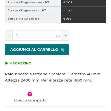
Prezzo all'ingrosso senza IVA
€ 10.27
0
-
2
2
Prezzo all'ingrosso con IVA
€ 12.53
1
4
con partita IVA salvare
€ 0.54
5
0
1
0
0
S
N
pz
6
n
a
5
í
v
2
ž
ý
AGGIUNGI AL CARRELLO
i
š
t
i
m
t
IN MAGAZZINO
n
m
o
n
Palo zincato a sezione circolare. Diametro 48 mm.
ž
o
Altezza 2400 mm. Per altezza rete 1800 mm.
s
ž
t
s
v
t
í
v
Chiedi a un esperto
í