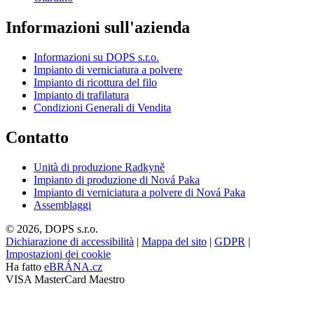
Informazioni sull'azienda
Informazioni su DOPS s.r.o.
Impianto di verniciatura a polvere
Impianto di ricottura del filo
Impianto di trafilatura
Condizioni Generali di Vendita
Contatto
Unità di produzione Radkyně
Impianto di produzione di Nová Paka
Impianto di verniciatura a polvere di Nová Paka
Assemblaggi
© 2026, DOPS s.r.o.
Dichiarazione di accessibilità
|
Mappa del sito
|
GDPR
|
Impostazioni dei cookie
Ha fatto
eBRÁNA.cz
VISA
MasterCard
Maestro