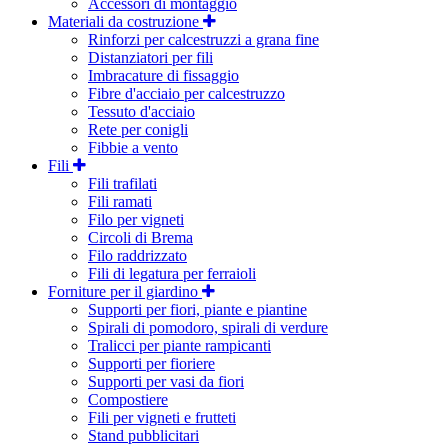
Accessori di montaggio
Materiali da costruzione
Rinforzi per calcestruzzi a grana fine
Distanziatori per fili
Imbracature di fissaggio
Fibre d'acciaio per calcestruzzo
Tessuto d'acciaio
Rete per conigli
Fibbie a vento
Fili
Fili trafilati
Fili ramati
Filo per vigneti
Circoli di Brema
Filo raddrizzato
Fili di legatura per ferraioli
Forniture per il giardino
Supporti per fiori, piante e piantine
Spirali di pomodoro, spirali di verdure
Tralicci per piante rampicanti
Supporti per fioriere
Supporti per vasi da fiori
Compostiere
Fili per vigneti e frutteti
Stand pubblicitari