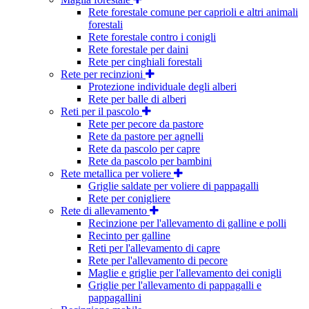
Rete forestale comune per caprioli e altri animali
forestali
Rete forestale contro i conigli
Rete forestale per daini
Rete per cinghiali forestali
Rete per recinzioni
Protezione individuale degli alberi
Rete per balle di alberi
Reti per il pascolo
Rete per pecore da pastore
Rete da pastore per agnelli
Rete da pascolo per capre
Rete da pascolo per bambini
Rete metallica per voliere
Griglie saldate per voliere di pappagalli
Rete per conigliere
Rete di allevamento
Recinzione per l'allevamento di galline e polli
Recinto per galline
Reti per l'allevamento di capre
Rete per l'allevamento di pecore
Maglie e griglie per l'allevamento dei conigli
Griglie per l'allevamento di pappagalli e
pappagallini