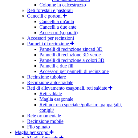
Colonne in calcestruzzo
Reti forestali e pastorali
Cancelli e portoni
Cancelli a un'anta
Cancelli a due ante
Accessori (separati)
Accessori per recinzioni
Pannelli di recinzione
Pannelli di recinzione zincati 3D
Pannelli di recinzione 3D verde
Pannelli di recinzione a colori 3D
Pannelli a due fili
Accessori per pannelli di recinzione
Recinzione tubolare
Recinzione autostradale
Reti di allevamento esagonali, reti saldate
Reti saldate
Maglia esagonale
Reti per uso speciale /pollastre, pappagalli,
conigli/
Rete ornamentale
Recinzione mobile
Filo spinato
Maglia per scopo
Maglia forestale