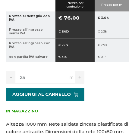
Prezzo per
Prezzo per m
0
-
confezione
2
1
Prezzo al dettaglio con
€ 76.00
€ 3.04
1
0
IVA
5
0
Prezzo all'ingrosso
€ 59.50
€ 2.38
1
*
senza IVA
9
5
Prezzo all'ingrosso con
6
0
€ 72.50
€ 2.90
IVA
1
a
con partita IVA salvare
€ 3.50
€ 0.14
7
S
N
m
n
a
í
v
ž
ý
AGGIUNGI AL CARRELLO
i
š
t
i
m
t
IN MAGAZZINO
n
m
o
n
Altezza 1000 mm.
Rete saldata zincata plastificata di
ž
o
colore antracite. Dimensioni della rete 100x50 mm.
s
ž