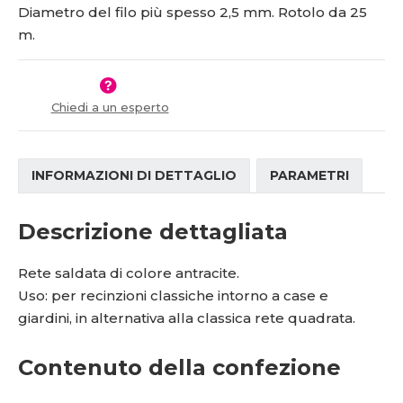
Diametro del filo più spesso 2,5 mm. Rotolo da 25
t
s
v
t
m.
í
v
í
Chiedi a un esperto
INFORMAZIONI DI DETTAGLIO
PARAMETRI
Descrizione dettagliata
Rete saldata di colore antracite.
Uso: per recinzioni classiche intorno a case e
giardini, in
alternativa alla classica rete quadrata.
Contenuto della confezione