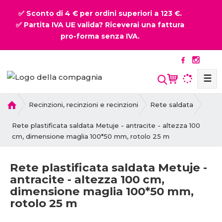
✅ Sconto di 4 € per ordini superiori a 123 €.
✅ Partita IVA UE valida? Riceverai una fattura
pro-forma senza IVA.
☰
P
Recinzioni, recinzioni e recinzioni
Rete saldata
r
i
Rete plastificata saldata Metuje - antracite - altezza 100
m
cm, dimensione maglia 100*50 mm, rotolo 25 m
a
p
Rete plastificata saldata Metuje -
a
antracite - altezza 100 cm,
g
dimensione maglia 100*50 mm,
i
rotolo 25 m
n
a