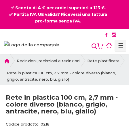
✅ Sconto di 4 € per ordini superiori a 123 €.
✅ Partita IVA UE valida? Riceverai una fattura
pro-forma senza IVA.
☰
P
Recinzioni, recinzioni e recinzioni
Rete plastificata
r
i
Rete in plastica 100 cm, 2,7 mm - colore diverso (bianco,
m
grigio, antracite, nero, blu, giallo)
a
p
Rete in plastica 100 cm, 2,7 mm -
a
colore diverso (bianco, grigio,
g
antracite, nero, blu, giallo)
i
n
C
C
a
Codice prodotto:
0218