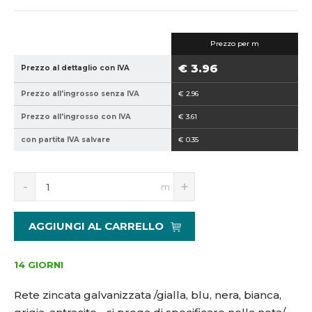
o
o
d
d
i
i
Prezzo per m
c
c
e
e
€ 3.96
Prezzo al dettaglio con IVA
p
v
r
e
Prezzo all'ingrosso senza IVA
€ 2.96
o
n
Prezzo all'ingrosso con IVA
€ 3.61
d
d
u
i
con partita IVA salvare
€ 0.35
t
t
t
o
S
N
o
r
m
n
a
r
e
í
v
e
:
ž
ý
AGGIUNGI AL CARRELLO
:
p
i
š
t
i
8
2
m
t
5
,
14 GIORNI
n
m
9
7
o
n
4
-
Rete zincata galvanizzata /gialla, blu, nera, bianca,
ž
o
0
5