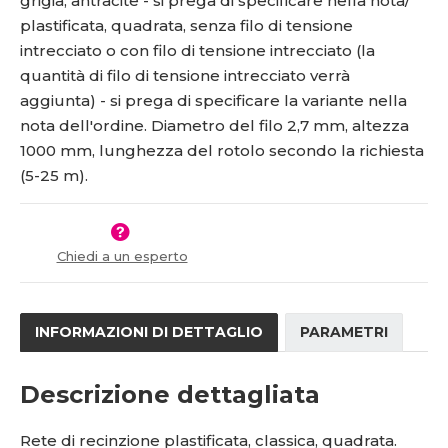
grigia, antracite - si prega di specificare nella nota/
s
ž
2
0
plastificata, quadrata, senza filo di tensione
t
s
1
*
v
t
intrecciato o con filo di tensione intrecciato (la
5
5
í
v
quantità di filo di tensione intrecciato verrà
1
0
í
aggiunta) - si prega di specificare la variante nella
0
-
nota dell'ordine. Diametro del filo 2,7 mm, altezza
2
x
1
1000 mm, lunghezza del rotolo secondo la richiesta
8
(5-25 m).
Chiedi a un esperto
INFORMAZIONI DI DETTAGLIO
PARAMETRI
Descrizione dettagliata
Rete di recinzione plastificata, classica, quadrata.