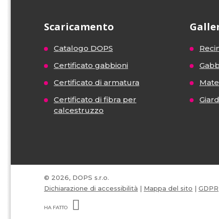
Scaricamento
Galle
Catalogo DOPS
Recin
Certificato gabbioni
Gabb
Certificato di armatura
Mater
Certificato di fibra per
Giar
calcestruzzo
© 2026, DOPS s.r.o.
Dichiarazione di accessibilità
|
Mappa del sito
|
GDPR
E
B
HA FATTO
R
Á