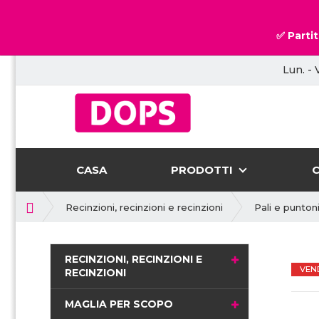
✅ Partit
Lun. - 
CASA
PRODOTTI
P
Recinzioni, recinzioni e recinzioni
Pali e puntoni
r
i
m
RECINZIONI, RECINZIONI E
a
VEN
RECINZIONI
p
a
MAGLIA PER SCOPO
g