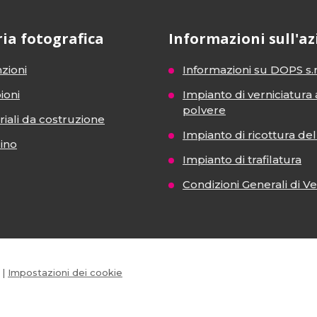
ria fotografica
Informazioni sull'a
zioni
Informazioni su DOPS s.r
ioni
Impianto di verniciatura 
polvere
iali da costruzione
Impianto di ricottura del 
dino
Impianto di trafilatura
Condizioni Generali di V
|
Impostazioni dei cookie