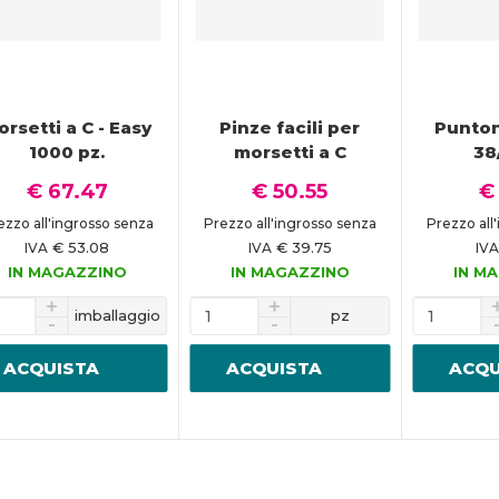
orsetti a C - Easy
Pinze facili per
Punton
1000 pz.
morsetti a C
38
€ 67.47
€ 50.55
€
ezzo all'ingrosso senza
Prezzo all'ingrosso senza
Prezzo all
€ 53.08
€ 39.75
IVA
IVA
IV
IN MAGAZZINO
IN MAGAZZINO
IN M
imballaggio
pz
ACQUISTA
ACQUISTA
ACQU