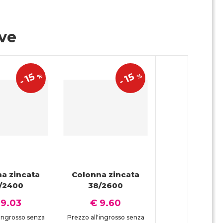
ive
15
15
%
%
-
-
a zincata
Colonna zincata
/2400
38/2600
 9.03
€ 9.60
'ingrosso senza
Prezzo all'ingrosso senza