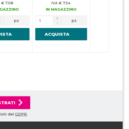
€ 7.08
€ 7.54
IVA
AGAZZINO
IN MAGAZZINO
pz
pz
ISTA
ACQUISTA
STRATI
siti del
GDPR
.