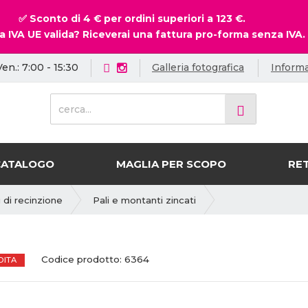
✅ Sconto di 4 € per ordini superiori a 123 €.
a IVA UE valida? Riceverai una fattura pro-forma senza IVA.
Ven.: 7:00 - 15:30
Galleria fotografica
Informa
c
e
r
c
a
CATALOGO
MAGLIA PER SCOPO
RET
.
.
 di recinzione
Pali e montanti zincati
.
C
C
Codice prodotto:
6364
DITA
o
o
d
d
i
i