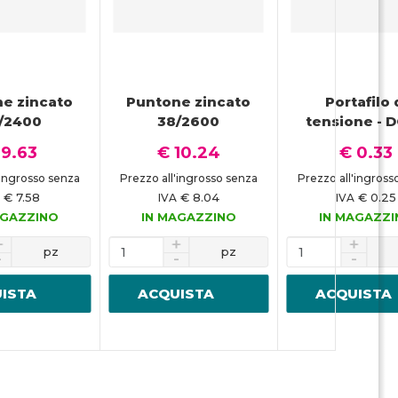
e zincato
Puntone zincato
Portafilo 
/2400
38/2600
tensione - 
 9.63
€ 10.24
€ 0.33
'ingrosso senza
Prezzo all'ingrosso senza
Prezzo all'ingross
€ 7.58
€ 8.04
€ 0.25
A
IVA
IVA
AGAZZINO
IN MAGAZZINO
IN MAGAZZ
pz
pz
ISTA
ACQUISTA
ACQUISTA