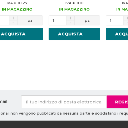
€ 10.27
€ 11.01
IVA
IVA
IVA
IN MAGAZZINO
IN MAGAZZINO
IN M
pz
pz
ACQUISTA
ACQUISTA
ACQU
mail
REGI
rsonali non vengono pubblicati da nessuna parte e soddisfano i requi