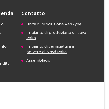
zienda
Contatto
.o.
Unità di produzione Radkyně
a
Impianto di produzione di Nová
Paka
filo
Impianto di verniciatura a
polvere di Nová Paka
Assemblaggi
endita
VISA
MasterCard
Maestro