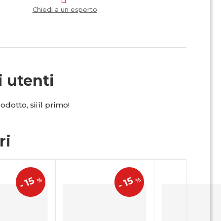
Chiedi a un esperto
i utenti
dotto, sii il primo!
ri
15
15
%
%
-
-