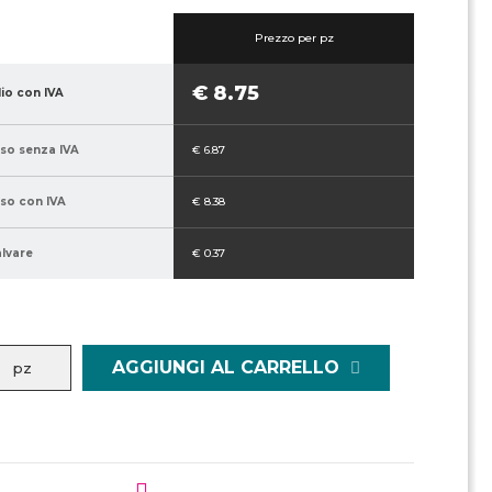
Prezzo per pz
€ 8.75
lio con IVA
sso senza IVA
€ 6.87
sso con IVA
€ 8.38
alvare
€ 0.37
AGGIUNGI AL CARRELLO
pz