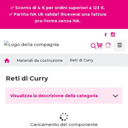
✅ Sconto di 4 € per ordini superiori a 123 €.
✅ Partita IVA UE valida? Riceverai una fattura
pro-forma senza IVA.
☰
P
Reti di Curry
Materiali da costruzione
r
i
Reti di Curry
m
a
p
Visualizza la descrizione della categoria
a
g
i
n
a
Caricamento del componente