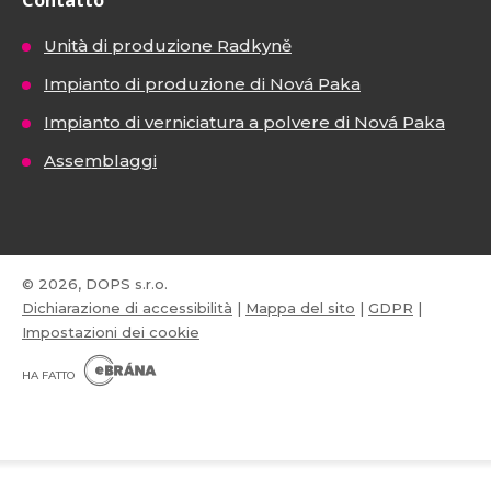
Unità di produzione Radkyně
Impianto di produzione di Nová Paka
Impianto di verniciatura a polvere di Nová Paka
Assemblaggi
© 2026, DOPS s.r.o.
Dichiarazione di accessibilità
|
Mappa del sito
|
GDPR
|
Impostazioni dei cookie
E
B
HA FATTO
R
Á
N
VISA
MasterCard
Maestro
A
.
C
Z