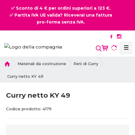
✅ Sconto di 4 € per ordini superiori a 123 €.
✅ Partita IVA UE valida? Riceverai una fattura
pro-forma senza IVA.
☰
P
Materiali da costruzione
Reti di Curry
r
i
Curry netto KY 49
m
a
Curry netto KY 49
p
a
C
C
Codice prodotto:
4179
g
o
o
i
d
d
n
i
i
a
c
c