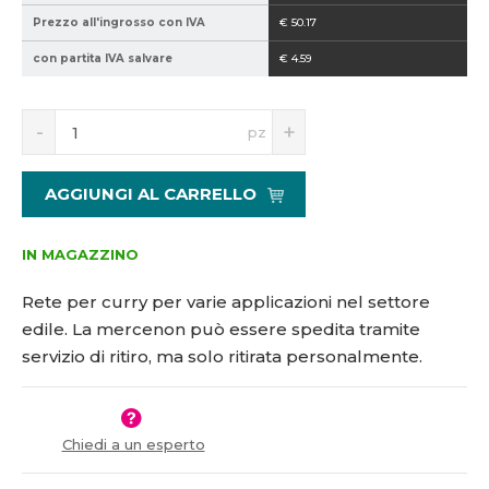
1
Prezzo all'ingrosso con IVA
€ 50.17
4
con partita IVA salvare
€ 4.59
1
7
9
S
N
pz
n
a
í
v
ž
ý
AGGIUNGI AL CARRELLO
i
š
t
i
m
t
IN MAGAZZINO
n
m
o
n
Rete per curry per varie applicazioni nel settore
ž
o
edile. La merce
non può essere spedita tramite
s
ž
servizio di ritiro, ma solo ritirata personalmente.
t
s
v
t
í
v
í
Chiedi a un esperto