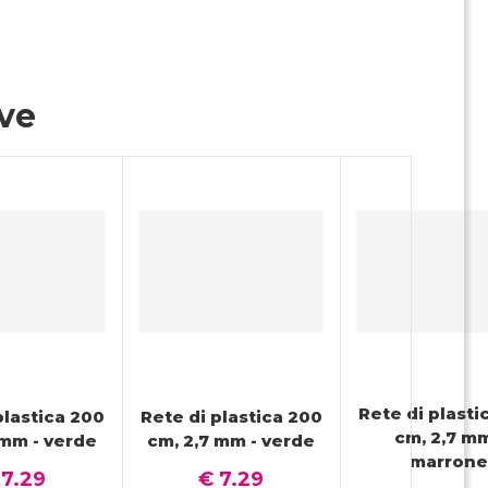
ive
Rete di plasti
plastica 200
Rete di plastica 200
cm, 2,7 mm
 mm - verde
cm, 2,7 mm - verde
marron
 7.29
€ 7.29