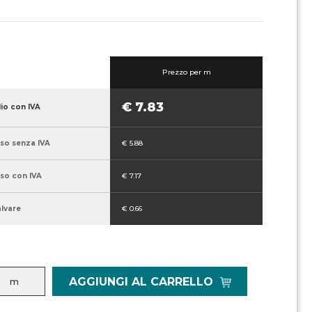
Prezzo per m
€ 7.83
lio con IVA
sso senza IVA
€ 5.88
sso con IVA
€ 7.17
alvare
€ 0.66
AGGIUNGI AL CARRELLO
m