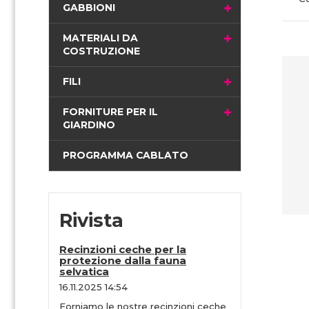
i
GABBIONI
n
a
MATERIALI DA
COSTRUZIONE
FILI
FORNITURE PER IL
GIARDINO
PROGRAMMA CABLATO
Rivista
Recinzioni ceche per la
protezione dalla fauna
selvatica
16.11.2025 14:54
Forniamo le nostre recinzioni ceche