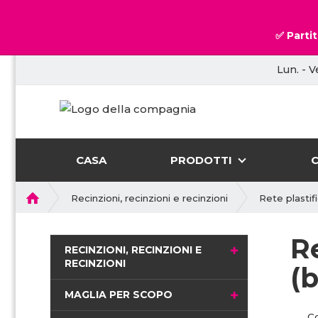
✅ Partit
Lun. - V
CASA
PRODOTTI
P
Recinzioni, recinzioni e recinzioni
Rete plastif
r
i
R
m
RECINZIONI, RECINZIONI E
a
RECINZIONI
(b
p
a
MAGLIA PER SCOPO
g
C