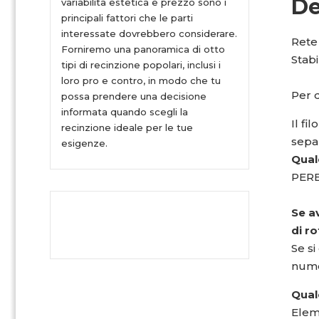
De
variabilità estetica e prezzo sono i
principali fattori che le parti
interessate dovrebbero considerare.
Rete 
Forniremo una panoramica di otto
Stabi
tipi di recinzione popolari, inclusi i
loro pro e contro, in modo che tu
Per q
possa prendere una decisione
informata quando scegli la
Il fi
recinzione ideale per le tue
sepa
esigenze.
Quale
PERE
Se a
di ro
Se si
numer
Qual
Elem