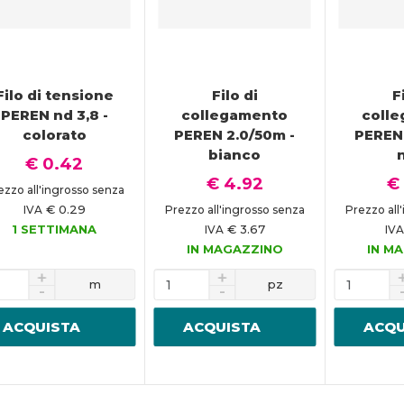
Filo di tensione
Filo di
F
PEREN nd 3,8 -
collegamento
coll
colorato
PEREN 2.0/50m -
PEREN 
bianco
€ 0.42
€ 4.92
€
ezzo all'ingrosso senza
€ 0.29
IVA
Prezzo all'ingrosso senza
Prezzo all
1 SETTIMANA
€ 3.67
IVA
IVA
IN MAGAZZINO
IN M
m
pz
ACQUISTA
ACQUISTA
ACQU