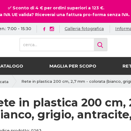
✅ Sconto di 4 € per ordini superiori a 123 €.
a IVA UE valida? Riceverai una fattura pro-forma senza IVA.
en.: 7:00 - 15:30
Galleria fotografica
Informa
c
e
r
c
CATALOGO
MAGLIA PER SCOPO
RET
a
.
.
Rete in plastica 200 cm, 2,7 mm - colorata (bianco, grigio,
icata
.
ete in plastica 200 cm,
ianco, grigio, antracite,
C
C
odice prodotto:
0263