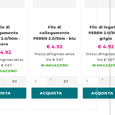
ilo di
Filo di
Filo di lega
egamento
collegamento
PEREN 2.0/5
2.0/50m -
PEREN 2.0/50m - blu
grigio
nero
€ 4.92
€ 4.92
 4.92
Prezzo all'ingrosso senza
Prezzo all'ingross
€ 3.67
€ 3.67
'ingrosso senza
IVA
IVA
€ 3.67
IN MAGAZZINO
IN MAGAZZ
AGAZZINO
pz
pz
ISTA
ACQUISTA
ACQUISTA