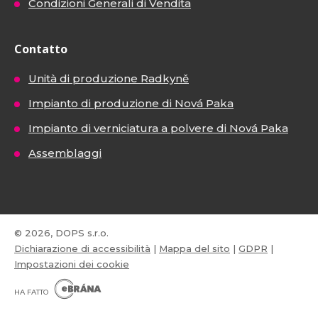
Condizioni Generali di Vendita
Contatto
Unità di produzione Radkyně
Impianto di produzione di Nová Paka
Impianto di verniciatura a polvere di Nová Paka
Assemblaggi
© 2026, DOPS s.r.o.
Dichiarazione di accessibilità
|
Mappa del sito
|
GDPR
|
Impostazioni dei cookie
E
B
HA FATTO
R
Á
N