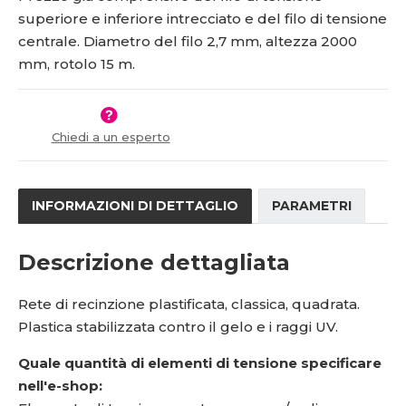
s
ž
5
0
superiore e inferiore intrecciato e del filo di tensione
t
s
1
-
v
t
centrale. Diametro del filo 2,7 mm, altezza 2000
8
1
í
v
mm, rotolo 15 m.
í
2
5
5
-
2
v
n
Chiedi a un esperto
d
-
h
INFORMAZIONI DI DETTAGLIO
PARAMETRI
Descrizione dettagliata
Rete di recinzione plastificata, classica, quadrata.
Plastica stabilizzata contro il gelo e i raggi UV.
Quale quantità di elementi di tensione specificare
nell'e-shop: