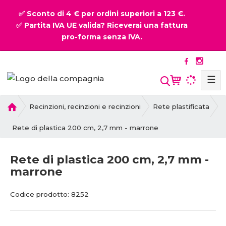
✅ Sconto di 4 € per ordini superiori a 123 €.
✅ Partita IVA UE valida? Riceverai una fattura
pro-forma senza IVA.
☰
P
Recinzioni, recinzioni e recinzioni
Rete plastificata
r
i
Rete di plastica 200 cm, 2,7 mm - marrone
m
a
Rete di plastica 200 cm, 2,7 mm -
p
marrone
a
g
C
C
i
Codice prodotto:
8252
o
o
n
d
d
a