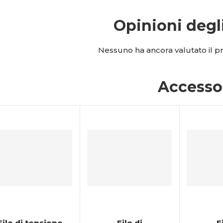
Opinioni degl
Nessuno ha ancora valutato il pro
Accesso
Filo di tensione
Filo di
F