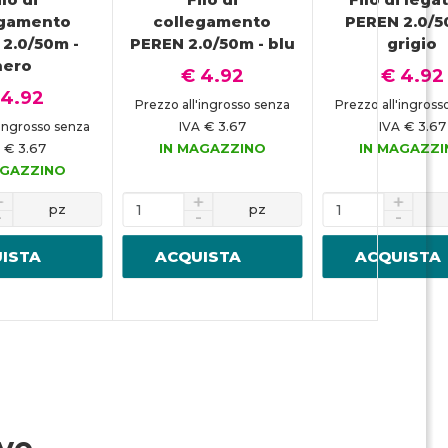
egamento
collegamento
PEREN 2.0/5
2.0/50m -
PEREN 2.0/50m - blu
grigio
nero
€ 4.92
€ 4.92
 4.92
Prezzo all'ingrosso senza
Prezzo all'ingross
€ 3.67
€ 3.67
'ingrosso senza
IVA
IVA
€ 3.67
IN MAGAZZINO
IN MAGAZZ
AGAZZINO
pz
pz
ISTA
ACQUISTA
ACQUISTA