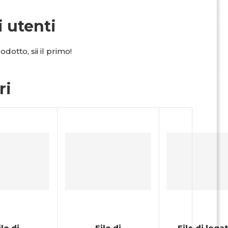
i utenti
dotto, sii il primo!
ri
ilo di
Filo di
Filo di lega