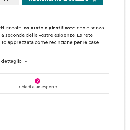
eti
zincate,
colorate e plastificate
, con o senza
e, a seconda delle vostre esigenze. La rete
lto apprezzata come recinzione per le case
i dettaglio
Chiedi a un esperto