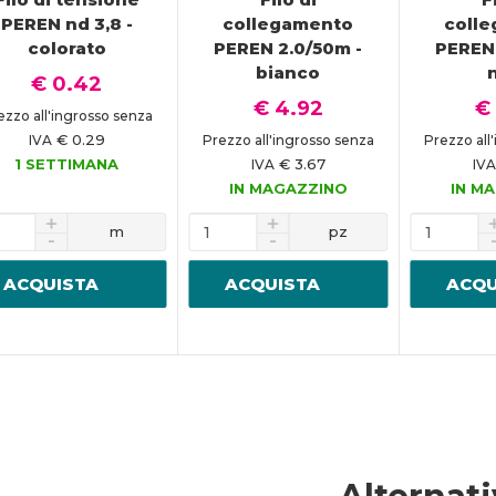
PEREN nd 3,8 -
collegamento
coll
colorato
PEREN 2.0/50m -
PEREN 
bianco
€ 0.42
€ 4.92
€
ezzo all'ingrosso senza
€ 0.29
IVA
Prezzo all'ingrosso senza
Prezzo all
1 SETTIMANA
€ 3.67
IVA
IVA
IN MAGAZZINO
IN M
m
pz
ACQUISTA
ACQUISTA
ACQU