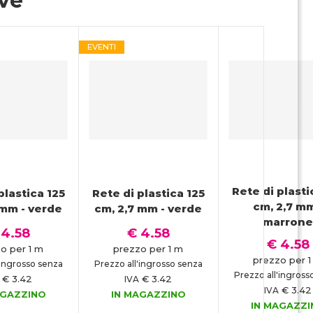
ive
EVENTI
Rete di plasti
plastica 125
Rete di plastica 125
cm, 2,7 mm
 mm - verde
cm, 2,7 mm - verde
marron
 4.58
€ 4.58
€ 4.58
o per 1 m
prezzo per 1 m
prezzo per 
'ingrosso senza
Prezzo all'ingrosso senza
Prezzo all'ingross
€ 3.42
€ 3.42
IVA
€ 3.42
IVA
AGAZZINO
IN MAGAZZINO
IN MAGAZZ