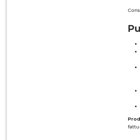
Conse
Pu
Pro
fattu