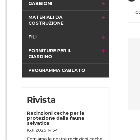
i
GABBIONI
n
C
a
MATERIALI DA
COSTRUZIONE
FILI
FORNITURE PER IL
GIARDINO
PROGRAMMA CABLATO
Rivista
Recinzioni ceche per la
protezione dalla fauna
selvatica
16.11.2025 14:54
Forniamo le nostre recinzioni ceche