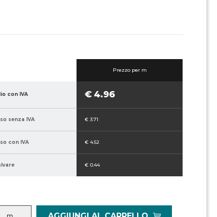
Prezzo per m
€ 4.96
lio con IVA
sso senza IVA
€ 3.71
sso con IVA
€ 4.52
alvare
€ 0.44
AGGIUNGI AL CARRELLO
m