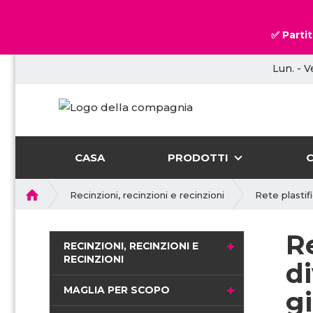
✅ Partit
Lun. - V
CASA
PRODOTTI
P
Recinzioni, recinzioni e recinzioni
Rete plastif
r
i
Re
m
RECINZIONI, RECINZIONI E
a
RECINZIONI
di
p
a
MAGLIA PER SCOPO
gi
g