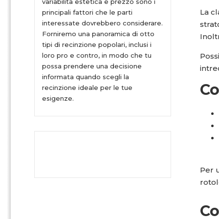
variabilità estetica e prezzo sono i
La c
principali fattori che le parti
interessate dovrebbero considerare.
strat
Forniremo una panoramica di otto
Inolt
tipi di recinzione popolari, inclusi i
loro pro e contro, in modo che tu
Possi
possa prendere una decisione
intre
informata quando scegli la
Co
recinzione ideale per le tue
esigenze.
Per u
rotol
Co