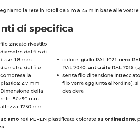
gniamo la rete in rotoli da 5 m a 25 m in base alle vostre 
nti di specifica
filo zincato rivestito
diametro del filo di
base: 1,8 mm
colore:
giallo
RAL 1021,
nero
RA
diametro del filo
RAL 7040,
antracite
RAL 7016 (sp
compresa la
senza filo di tensione intrecciato
plastica: 2,7 mm
filo verrà aggiunta all'ordine), s
Dimensione della
desidera
rete: 50×50 mm
altezza: 1250 mm
duciamo
reti PEREN plastificate colorate
su ordinazione
, 
ra.