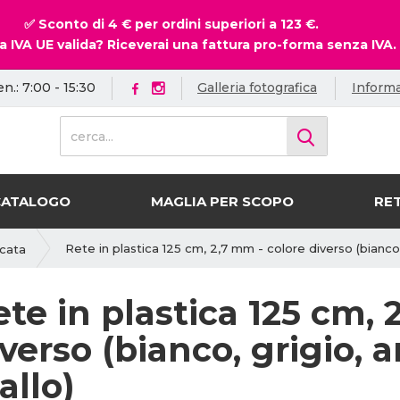
✅ Sconto di 4 € per ordini superiori a 123 €.
a IVA UE valida? Riceverai una fattura pro-forma senza IVA.
en.: 7:00 - 15:30
Galleria fotografica
Informa
c
e
r
c
CATALOGO
MAGLIA PER SCOPO
RET
a
.
.
Rete in plastica 125 cm, 2,7 mm - colore diverso (bianco, g
icata
.
te in plastica 125 cm, 
verso (bianco, grigio, a
allo)