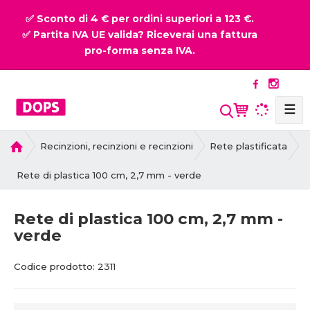
✅ Sconto di 4 € per ordini superiori a 123 €.
✅ Partita IVA UE valida? Riceverai una fattura
pro-forma senza IVA.
☰
P
Recinzioni, recinzioni e recinzioni
Rete plastificata
r
i
Rete di plastica 100 cm, 2,7 mm - verde
m
a
Rete di plastica 100 cm, 2,7 mm -
p
verde
a
g
C
C
i
Codice prodotto:
2311
o
o
n
d
d
a