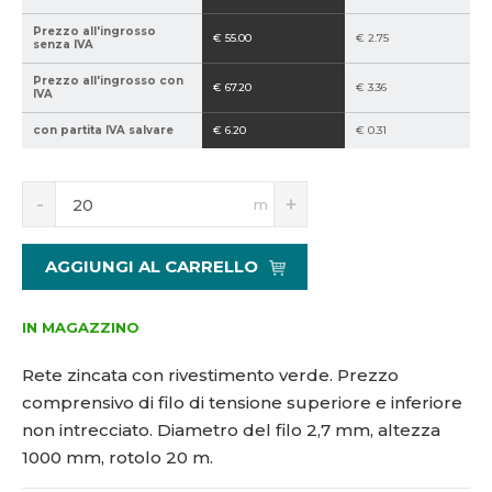
5
0
Prezzo all'ingrosso
€ 55.00
€ 2.75
1
-
senza IVA
2
2
Prezzo all'ingrosso con
3
0
€ 67.20
€ 3.36
IVA
1
-
con partita IVA salvare
€ 6.20
€ 0.31
1
n
n
d
S
N
m
n
a
í
v
ž
ý
AGGIUNGI AL CARRELLO
i
š
t
i
m
t
IN MAGAZZINO
n
m
o
n
Rete zincata con rivestimento verde. Prezzo
ž
o
comprensivo di filo di tensione superiore e inferiore
s
ž
non intrecciato. Diametro del filo 2,7 mm, altezza
t
s
v
t
1000 mm, rotolo 20 m.
í
v