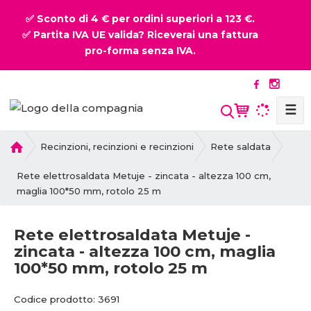
✅ Sconto di 4 € per ordini superiori a 123 €.
✅ Partita IVA UE valida? Riceverai una fattura
pro-forma senza IVA.
☰
P
Recinzioni, recinzioni e recinzioni
Rete saldata
r
i
Rete elettrosaldata Metuje - zincata - altezza 100 cm,
m
maglia 100*50 mm, rotolo 25 m
a
p
Rete elettrosaldata Metuje -
a
zincata - altezza 100 cm, maglia
g
100*50 mm, rotolo 25 m
i
n
C
C
a
Codice prodotto:
3691