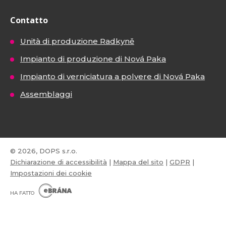
Contatto
Unità di produzione Radkyně
Impianto di produzione di Nová Paka
Impianto di verniciatura a polvere di Nová Paka
Assemblaggi
© 2026, DOPS s.r.o.
Dichiarazione di accessibilità
|
Mappa del sito
|
GDPR
|
Impostazioni dei cookie
E
B
HA FATTO
R
Á
N
VISA
MasterCard
Maestro
A
.