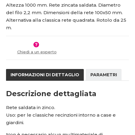
o
n
Altezza 1000 mm.
Rete zincata saldata. Diametro
2
0
ž
o
1
-
del filo 2,2 mm. Dimensioni della rete 100x50 mm.
s
ž
5
1
Alternativa alla classica rete quadrata. Rotolo da 25
t
s
1
0
v
t
m.
3
0
í
v
í
6
*
9
5
1
0
Chiedi a un esperto
INFORMAZIONI DI DETTAGLIO
PARAMETRI
Descrizione dettagliata
Rete saldata in zinco.
Uso: per le classiche recinzioni intorno a case e
giardini.
Non è necessario alcun multimateriale di