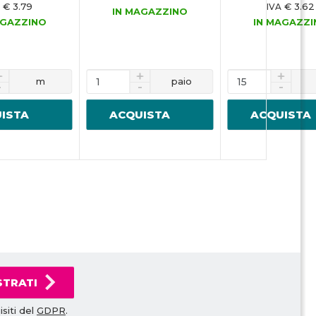
€ 3.79
€ 3.62
IVA
IN MAGAZZINO
AGAZZINO
IN MAGAZZ
m
paio
ISTA
ACQUISTA
ACQUISTA
STRATI
siti del
GDPR
.