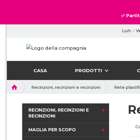
✅ Partit
Lun. - V
CASA
PRODOTTI
P
Recinzioni, recinzioni e recinzioni
Rete plastif
r
i
R
m
RECINZIONI, RECINZIONI E
a
RECINZIONI
p
C
a
MAGLIA PER SCOPO
g