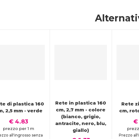
Alternat
Rete in plastica 160
te di plastica 160
Rete z
cm, 2,7 mm - colore
m, 2,5 mm - verde
cm, rot
(bianco, grigio,
€ 4.83
€
antracite, nero, blu,
prezzo per 1 m
prezz
giallo)
ezzo all'ingrosso senza
Prezzo all