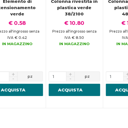
Elemento di
Colonna rivestita in
Colonna 
tensionamento
plastica verde
plast
verde
38/2100
48
€ 0.58
€ 10.80
€ 
ezzo all'ingrosso senza
Prezzo all'ingrosso senza
Prezzo all
€ 0.42
€ 8.50
IVA
IVA
IV
IN MAGAZZINO
IN MAGAZZINO
IN M
pz
pz
ACQUISTA
ACQUISTA
ACQU