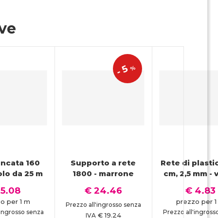
ive
5
%
-
incata 160
Supporto a rete
Rete di plasti
olo da 25 m
1800 - marrone
cm, 2,5 mm - 
 5.08
€ 24.46
€ 4.83
o per 1 m
prezzo per 
Prezzo all'ingrosso senza
'ingrosso senza
Prezzo all'ingross
€ 19.24
IVA