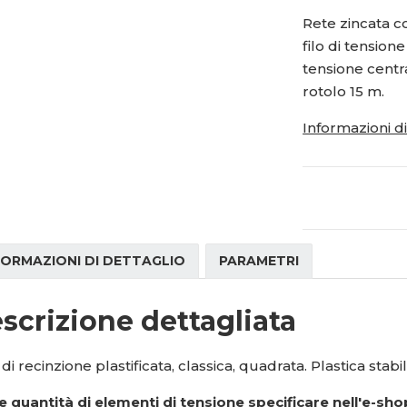
i
1
0
i
Rete zincata c
t
t
5
0
filo di tensione
m
m
1
-
n
n
tensione centr
8
1
o
o
rotolo 15 m.
4
5
ž
ž
7
-
s
s
Informazioni d
4
n
t
t
n
v
v
d
í
í
FORMAZIONI DI DETTAGLIO
PARAMETRI
scrizione dettagliata
di recinzione plastificata, classica, quadrata. Plastica stabil
e quantità di elementi di tensione specificare nell'e-sho