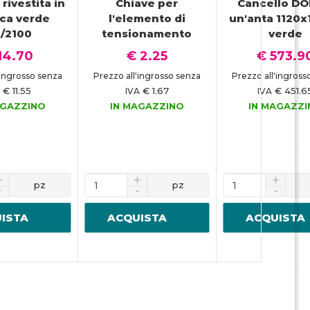
rivestita in
Chiave per
Cancello DO
ica verde
l'elemento di
un'anta 1120x
/2100
tensionamento
verde
14.70
€ 2.25
€ 573.9
'ingrosso senza
Prezzo all'ingrosso senza
Prezzo all'ingross
€ 11.55
€ 1.67
€ 451.6
A
IVA
IVA
AGAZZINO
IN MAGAZZINO
IN MAGAZZ
pz
pz
ISTA
ACQUISTA
ACQUISTA