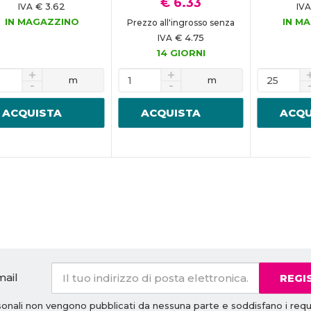
€ 6.33
€ 3.62
IVA
IVA
IN MAGAZZINO
IN M
Prezzo all'ingrosso senza
€ 4.75
IVA
14 GIORNI
m
m
ACQUISTA
ACQUISTA
ACQU
mail
REGI
rsonali non vengono pubblicati da nessuna parte e soddisfano i requi