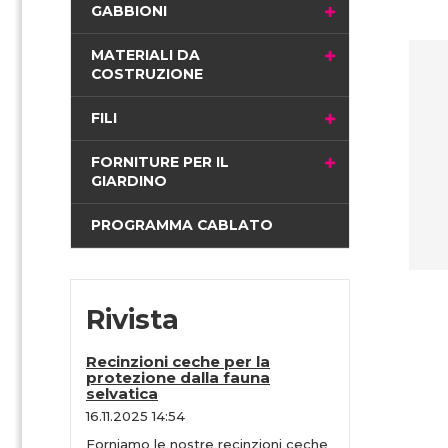
i
GABBIONI
n
a
MATERIALI DA
COSTRUZIONE
FILI
FORNITURE PER IL
GIARDINO
PROGRAMMA CABLATO
Rivista
Recinzioni ceche per la
protezione dalla fauna
selvatica
16.11.2025 14:54
Forniamo le nostre recinzioni ceche