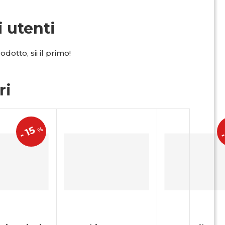
i utenti
dotto, sii il primo!
ri
15
%
-