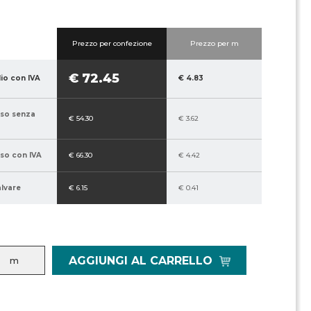
Prezzo per confezione
Prezzo per m
€ 72.45
lio con IVA
€ 4.83
sso senza
€ 54.30
€ 3.62
sso con IVA
€ 66.30
€ 4.42
alvare
€ 6.15
€ 0.41
AGGIUNGI AL CARRELLO
m