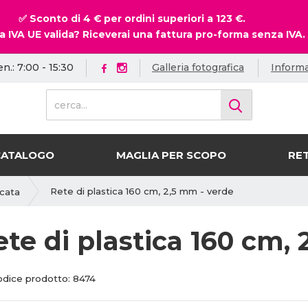
✅ Sconto di 4 € per ordini superiori a 123 €.
a IVA UE valida? Riceverai una fattura pro-forma senza IVA.
en.: 7:00 - 15:30
Galleria fotografica
Informa
c
e
r
c
CATALOGO
MAGLIA PER SCOPO
RET
a
.
.
Rete di plastica 160 cm, 2,5 mm - verde
icata
.
ete di plastica 160 cm,
C
C
odice prodotto:
8474
o
o
d
d