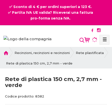
✅ Sconto di 4 € per ordini superiori a 123 €.
✅ Partita IVA UE valida? Riceverai una fattura
pro-forma senza IVA.
☰
P
Recinzioni, recinzioni e recinzioni
Rete plastificata
r
i
Rete di plastica 150 cm, 2,7 mm - verde
m
a
Rete di plastica 150 cm, 2,7 mm -
p
verde
a
g
C
C
i
Codice prodotto:
8382
o
o
n
d
d
a