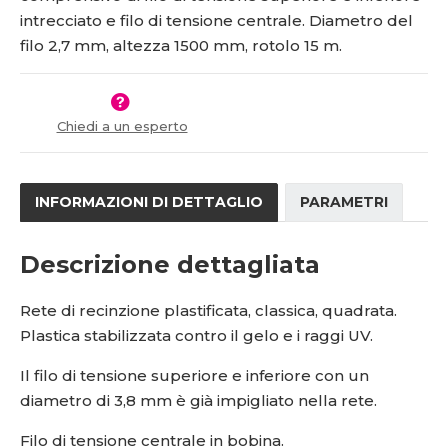
s
ž
5
0
intrecciato e filo di tensione centrale. Diametro del
t
s
1
-
v
t
filo 2,7 mm, altezza 1500 mm, rotolo 15 m.
8
1
í
v
í
3
5
8
-
2
v
Chiedi a un esperto
n
d
INFORMAZIONI DI DETTAGLIO
PARAMETRI
Descrizione dettagliata
Rete di recinzione plastificata, classica, quadrata.
Plastica stabilizzata contro il gelo e i raggi UV.
Il filo di tensione superiore e inferiore con un
diametro di 3,8 mm è già impigliato nella rete.
Filo di tensione centrale in bobina.