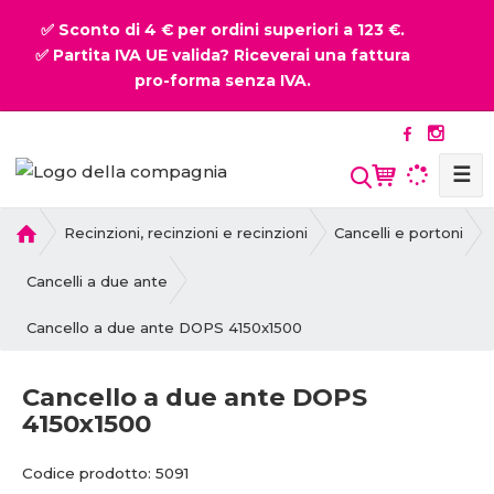
✅ Sconto di 4 € per ordini superiori a 123 €.
✅ Partita IVA UE valida? Riceverai una fattura
pro-forma senza IVA.
☰
P
Recinzioni, recinzioni e recinzioni
Cancelli e portoni
r
i
Cancelli a due ante
m
Cancello a due ante DOPS 4150x1500
a
p
a
Cancello a due ante DOPS
g
4150x1500
i
n
C
C
Codice prodotto:
5091
a
o
o