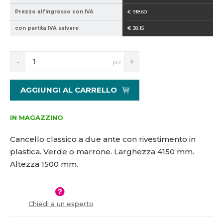
2
*
Prezzo all'ingrosso con IVA
€ 918.60
1
1
con partita IVA salvare
€ 38.15
5
5
1
0
5
0
S
N
pz
0
n
a
9
í
v
1
ž
ý
AGGIUNGI AL CARRELLO
i
š
t
i
m
t
IN MAGAZZINO
n
m
o
n
Cancello classico a due ante con rivestimento in
ž
o
plastica. Verde o marrone. Larghezza 4150 mm.
s
ž
Altezza 1500 mm.
t
s
v
t
í
v
í
Chiedi a un esperto