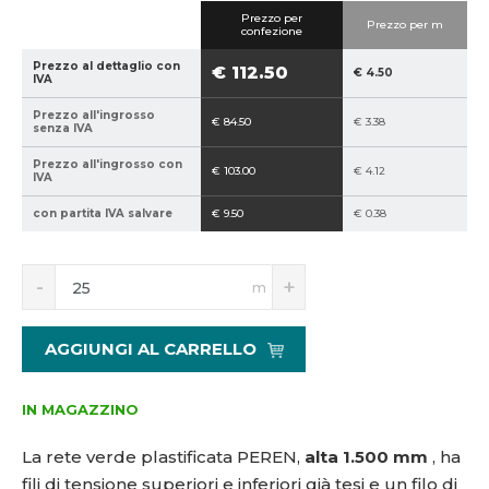
i
i
Prezzo per
c
c
Prezzo per m
confezione
e
e
Prezzo al dettaglio con
€ 112.50
p
v
€ 4.50
IVA
r
e
Prezzo all'ingrosso
o
n
€ 84.50
€ 3.38
senza IVA
d
d
Prezzo all'ingrosso con
u
i
€ 103.00
€ 4.12
IVA
t
t
con partita IVA salvare
€ 9.50
€ 0.38
t
o
o
r
r
e
S
N
m
e
:
n
a
:
p
í
v
ž
ý
8
2
AGGIUNGI AL CARRELLO
i
š
5
,
t
i
9
5
m
t
4
-
IN MAGAZZINO
n
m
0
1
o
n
La rete verde plastificata PEREN,
alta 1.500 mm
, ha
2
5
ž
o
1
0
fili di tensione superiori e inferiori già tesi e un filo di