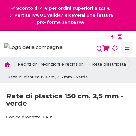
✅ Sconto di 4 € per ordini superiori a 123 €.
✅ Partita IVA UE valida? Riceverai una fattura
pro-forma senza IVA.
☰
P
Recinzioni, recinzioni e recinzioni
Rete plastificata
r
i
Rete di plastica 150 cm, 2,5 mm - verde
m
a
Rete di plastica 150 cm, 2,5 mm -
p
verde
a
g
C
C
i
Codice prodotto:
0409
o
o
n
d
d
a