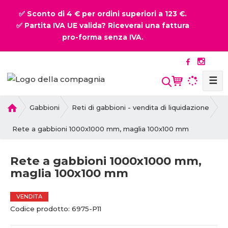
✅ Sconto di 4 € per ordini superiori a 123 €.
✅ Partita IVA UE valida? Riceverai una fattura
pro-forma senza IVA.
☰
P
Gabbioni
Reti di gabbioni - vendita di liquidazione
r
i
Rete a gabbioni 1000x1000 mm, maglia 100x100 mm
m
a
Rete a gabbioni 1000x1000 mm,
p
maglia 100x100 mm
a
g
i
VENDITA
n
C
C
Codice prodotto:
6975-P11
a
o
o