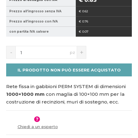
€ 0.83
1
1
Prezzo all'ingrosso senza IVA
€ 0.62
5
0
1
0
Prezzo all'ingrosso con IVA
€ 0.76
6
0
con partita IVA salvare
€ 0.07
9
-
7
1
5
0
S
N
pz
0
n
a
í
v
ž
ý
IL PRODOTTO NON PUÒ ESSERE ACQUISTATO
i
š
t
i
m
t
Rete fissa in gabbioni PERM SYSTEM di dimensioni
n
m
1000×1000 mm
con maglia di 100×100 mm per la
o
n
costruzione di recinzioni, muri di sostegno, ecc.
ž
o
s
ž
t
s
v
t
Chiedi a un esperto
í
v
í