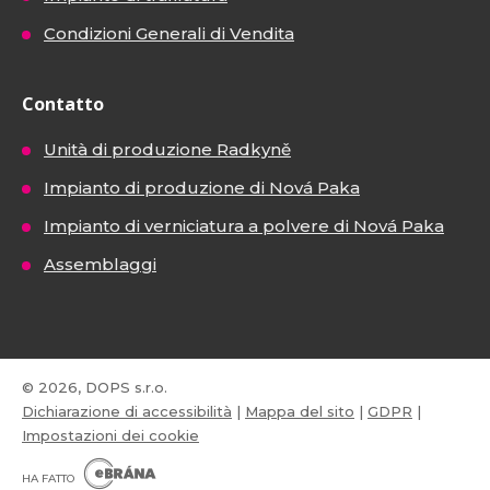
Condizioni Generali di Vendita
Contatto
Unità di produzione Radkyně
Impianto di produzione di Nová Paka
Impianto di verniciatura a polvere di Nová Paka
Assemblaggi
© 2026, DOPS s.r.o.
Dichiarazione di accessibilità
|
Mappa del sito
|
GDPR
|
Impostazioni dei cookie
E
B
HA FATTO
R