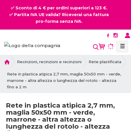
✅ Sconto di 4 € per ordini superiori a 123 €.
✅ Partita IVA UE valida? Riceverai una fattura
pro-forma senza IVA.
☰
P
Recinzioni, recinzioni e recinzioni
Rete plastificata
r
i
Rete in plastica atipica 2,7 mm, maglia 50x50 mm - verde,
m
marrone - altra altezza o lunghezza del rotolo - altezza
a
fino a 2 m
p
a
Rete in plastica atipica 2,7 mm,
g
maglia 50x50 mm - verde,
i
marrone - altra altezza o
n
lunghezza del rotolo - altezza
a