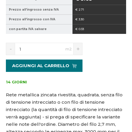
9
Prezzo all'ingrosso senza IVA
€ 2.71
4
0
Prezzo all'ingrosso con IVA
€ 3.30
2
con partita IVA salvare
€ 0.33
1
5
S
N
1
m2
n
a
7
í
v
8
ž
ý
9
AGGIUNGI AL CARRELLO
i
š
7
t
i
m
t
14 GIORNI
n
m
o
n
Rete metallica zincata rivestita, quadrata, senza filo
ž
o
di tensione intrecciato o con filo di tensione
s
ž
intrecciato (la quantità di filo di tensione intrecciato
t
s
v
t
verrà aggiunta) - si prega di specificare la variante
í
v
nelle note dell'ordine. Diametro del filo 2,7 mm,
í
altezza secondo le esigenze max. 3000 mm per il