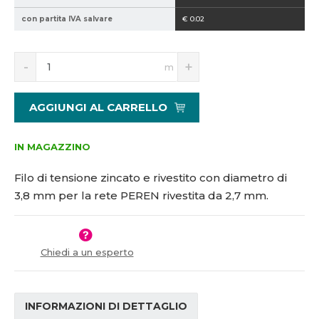
2
con partita IVA salvare
€ 0.02
1
5
S
N
1
m
n
a
0
í
v
4
ž
ý
2
AGGIUNGI AL CARRELLO
i
š
3
t
i
m
t
IN MAGAZZINO
n
m
o
n
Filo di tensione zincato e rivestito con diametro di
ž
o
3,8 mm per la rete PEREN rivestita da 2,7 mm.
s
ž
t
s
v
t
í
v
Chiedi a un esperto
í
INFORMAZIONI DI DETTAGLIO