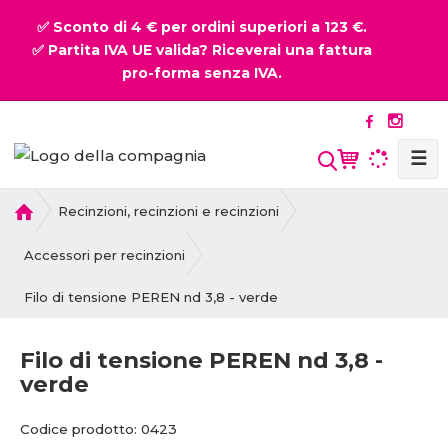
✅ Sconto di 4 € per ordini superiori a 123 €.
✅ Partita IVA UE valida? Riceverai una fattura
pro-forma senza IVA.
☰
P
Recinzioni, recinzioni e recinzioni
r
i
Accessori per recinzioni
m
Filo di tensione PEREN nd 3,8 - verde
a
p
a
Filo di tensione PEREN nd 3,8 -
g
verde
i
n
C
C
Codice prodotto:
0423
a
o
o