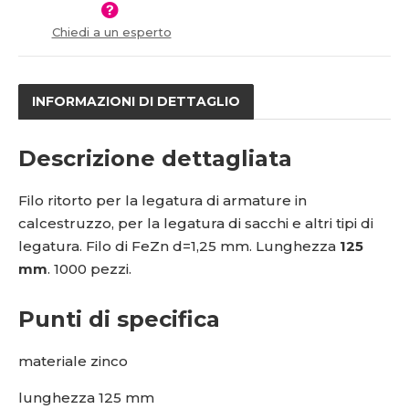
v
t
5
í
v
Chiedi a un esperto
1
í
4
5
9
INFORMAZIONI DI DETTAGLIO
9
Descrizione dettagliata
Filo ritorto per la legatura di armature in
calcestruzzo, per la legatura di sacchi e altri tipi di
legatura. Filo di FeZn d=1,25 mm. Lunghezza
125
mm
. 1000 pezzi.
Punti di specifica
materiale zinco
lunghezza 125 mm