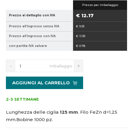
i
i
Prezzo per imballaggio
c
c
e
e
€ 12.17
Prezzo al dettaglio con IVA
p
v
r
e
Prezzo all'ingrosso senza IVA
€ 9.33
o
n
Prezzo all'ingrosso con IVA
€ 11.39
d
d
u
i
con partita IVA salvare
€ 0.78
t
t
t
o
S
N
o
r
imballaggio
n
a
r
e
í
v
e
:
ž
ý
AGGIUNGI AL CARRELLO
:
ú
i
š
t
i
8
z
m
t
5
n
2-3 SETTIMANE
n
m
9
1
o
n
4
2
Lunghezza delle ciglia
125 mm
.
Filo FeZn d=1,25
ž
o
0
5
mm.
Bobine 1000 pz.
s
ž
2
t
s
1