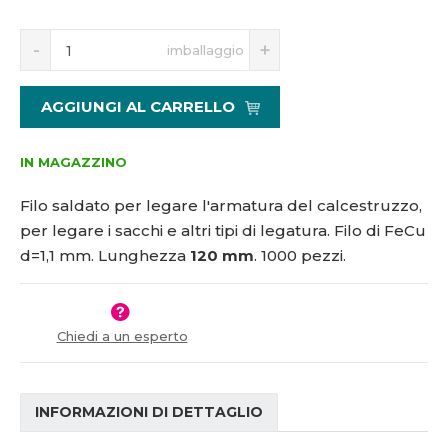
5
S
N
1
imballaggio
n
a
1
í
v
5
ž
ý
3
AGGIUNGI AL CARRELLO
i
š
6
t
i
m
t
IN MAGAZZINO
n
m
o
n
Filo saldato per legare l'armatura del calcestruzzo,
ž
o
per legare i sacchi e altri tipi di legatura. Filo di FeCu
s
ž
d=1,1 mm. Lunghezza
120 mm
. 1000 pezzi.
t
s
v
t
í
v
í
Chiedi a un esperto
INFORMAZIONI DI DETTAGLIO