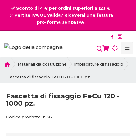
✅ Sconto di 4 € per ordini superiori a 123 €.
✅ Partita IVA UE valida? Riceverai una fattura
pro-forma senza IVA.
☰
P
Materiali da costruzione
Imbracature di fissaggio
r
i
Fascetta di fissaggio FeCu 120 - 1000 pz.
m
a
Fascetta di fissaggio FeCu 120 -
p
1000 pz.
a
g
C
C
i
Codice prodotto:
1536
o
o
n
d
d
a