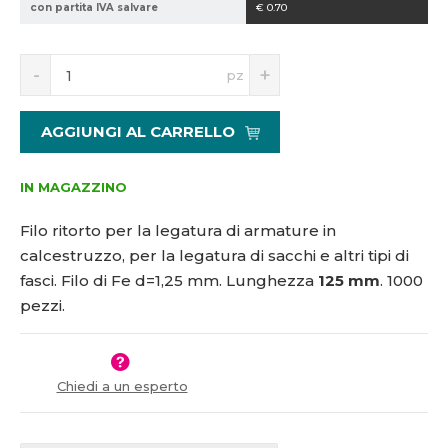
con partita IVA salvare
€ 0.70
1
5
S
N
1
pz
n
a
1
í
v
8
ž
ý
4
AGGIUNGI AL CARRELLO
i
š
0
t
i
m
t
IN MAGAZZINO
n
m
o
n
Filo ritorto per la legatura di armature in
ž
o
calcestruzzo, per la legatura di sacchi e altri tipi di
s
ž
fasci. Filo di Fe d=1,25 mm. Lunghezza
125 mm
. 1000
t
s
v
t
pezzi.
í
v
í
Chiedi a un esperto