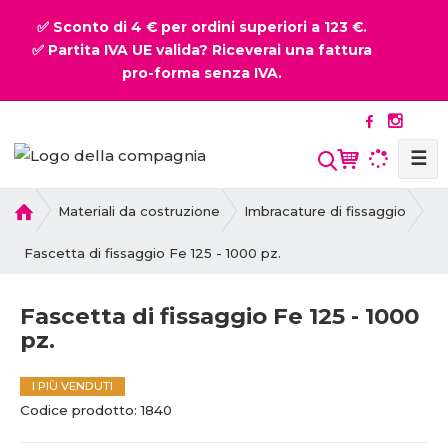
✅ Sconto di 4 € per ordini superiori a 123 €.
✅ Partita IVA UE valida? Riceverai una fattura
pro-forma senza IVA.
☰
P
Materiali da costruzione
Imbracature di fissaggio
r
i
Fascetta di fissaggio Fe 125 - 1000 pz.
m
a
Fascetta di fissaggio Fe 125 - 1000
p
pz.
a
g
i
I PIÙ VENDUTI
n
C
C
Codice prodotto:
1840
a
o
o