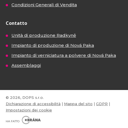
Condizioni Generali di Vendita
Contatto
Unità di produzione Radkyně
Impianto di produzione di Nová Paka
Impianto di verniciatura a polvere di Nová Paka
Assemblaggi
© 2026, DOPS s.r.o.
Dichiarazione di accessibilità
|
Mappa del sito
|
GDPR
|
Impostazioni dei cookie
E
B
HA FATTO
R
Á