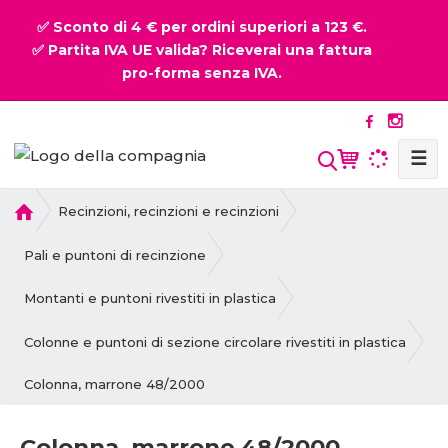
✅ Sconto di 4 € per ordini superiori a 123 €.
✅ Partita IVA UE valida? Riceverai una fattura
pro-forma senza IVA.
☰
P
Recinzioni, recinzioni e recinzioni
r
i
Pali e puntoni di recinzione
m
a
Montanti e puntoni rivestiti in plastica
p
a
Colonne e puntoni di sezione circolare rivestiti in plastica
g
Colonna, marrone 48/2000
i
n
a
Colonna, marrone 48/2000