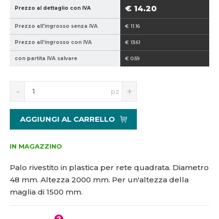
9
8
€ 14.20
Prezzo al dettaglio con IVA
4
-
Prezzo all'ingrosso senza IVA
€ 11.16
0
2
2
0
Prezzo all'ingrosso con IVA
€ 13.61
1
0
con partita IVA salvare
€ 0.59
5
0
1
8
S
N
pz
7
n
a
6
í
v
4
ž
ý
AGGIUNGI AL CARRELLO
i
š
t
i
m
t
IN MAGAZZINO
n
m
o
n
Palo rivestito in plastica per rete quadrata. Diametro
ž
o
48 mm. Altezza 2000 mm. Per un'altezza della
s
ž
maglia di 1500 mm.
t
s
v
t
í
v