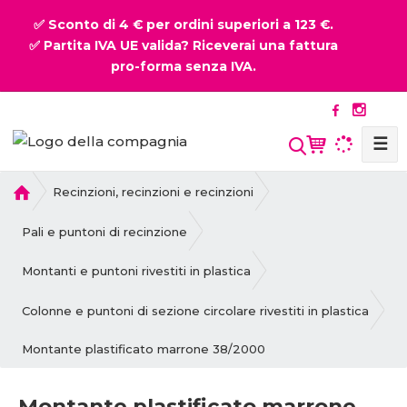
✅ Sconto di 4 € per ordini superiori a 123 €.
✅ Partita IVA UE valida? Riceverai una fattura
pro-forma senza IVA.
☰
P
Recinzioni, recinzioni e recinzioni
r
i
Pali e puntoni di recinzione
m
a
Montanti e puntoni rivestiti in plastica
p
a
Colonne e puntoni di sezione circolare rivestiti in plastica
g
Montante plastificato marrone 38/2000
i
n
a
Montante plastificato marrone