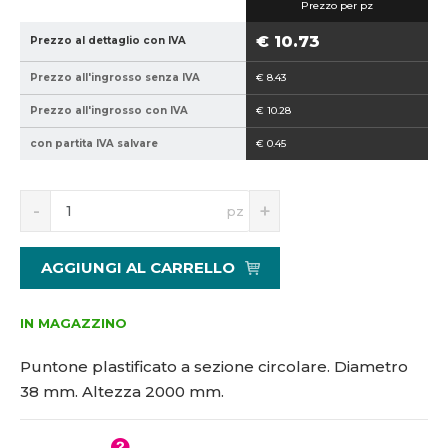
Prezzo per pz
5
3
9
8
€ 10.73
Prezzo al dettaglio con IVA
4
-
Prezzo all'ingrosso senza IVA
€ 8.43
0
2
2
0
Prezzo all'ingrosso con IVA
€ 10.28
1
0
con partita IVA salvare
€ 0.45
5
0
1
8
S
N
pz
7
n
a
0
í
v
2
ž
ý
AGGIUNGI AL CARRELLO
i
š
t
i
m
t
IN MAGAZZINO
n
m
o
n
Puntone plastificato a sezione circolare. Diametro
ž
o
38 mm. Altezza 2000 mm.
s
ž
t
s
v
t