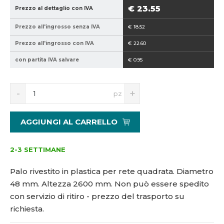
9
8
€ 23.55
Prezzo al dettaglio con IVA
4
-
Prezzo all'ingrosso senza IVA
€ 18.52
0
2
2
6
Prezzo all'ingrosso con IVA
€ 22.60
1
0
con partita IVA salvare
€ 0.95
5
0
1
3
S
N
pz
0
n
a
6
í
v
1
ž
ý
AGGIUNGI AL CARRELLO
i
š
4
t
i
b
m
t
2-3 SETTIMANE
n
m
o
n
Palo rivestito in plastica per rete quadrata. Diametro
ž
o
48 mm. Altezza 2600 mm.
Non può essere spedito
s
ž
con servizio di ritiro - prezzo del trasporto su
t
s
v
t
richiesta.
í
v