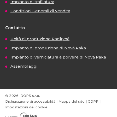
Impianto di trafilatura
Condizioni Generali di Vendita
Contatto
Unità di produzione Radkyně
Impianto di produzione di Nová Paka
Impianto di verniciatura a polvere di Nová Paka
Assemblaggi
© 2026, DOPS s.r.o.
Dichiarazione di accessibilità
|
Mappa del sito
|
GDPR
|
Impostazioni dei cookie
E
B