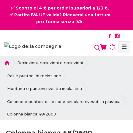
✅ Sconto di 4 € per ordini superiori a 123 €.
✅ Partita IVA UE valida? Riceverai una fattura
pro-forma senza IVA.
☰
P
Recinzioni, recinzioni e recinzioni
r
i
Pali e puntoni di recinzione
m
a
Montanti e puntoni rivestiti in plastica
p
a
Colonne e puntoni di sezione circolare rivestiti in plastica
g
Colonna bianca 48/2600
i
n
a
Colonna bianca 48/2600