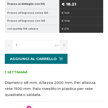
9
8
€ 18.21
Prezzo al dettaglio con IVA
4
-
Prezzo all'ingrosso senza IVA
€ 14.31
0
2
2
0
Prezzo all'ingrosso con IVA
€ 17.46
1
0
con partita IVA salvare
€ 0.75
5
0
1
3
S
N
pz
3
n
a
8
í
v
0
ž
ý
AGGIUNGI AL CARRELLO
i
š
6
t
i
a
m
t
1 SETTIMANA
n
m
o
n
Diametro 48 mm. Altezza 2000 mm. Per altezza
ž
o
rete 1500 mm. Palo rivestito in plastica per rete
s
ž
quadrata o saldata.
t
s
v
t
í
v