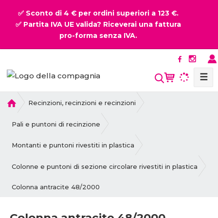
✅ Sconto di 4 € per ordini superiori a 123 €.
✅ Partita IVA UE valida? Riceverai una fattura
pro-forma senza IVA.
☰
P
Recinzioni, recinzioni e recinzioni
r
i
Pali e puntoni di recinzione
m
a
Montanti e puntoni rivestiti in plastica
p
a
Colonne e puntoni di sezione circolare rivestiti in plastica
g
Colonna antracite 48/2000
i
n
a
Colonna antracite 48/2000