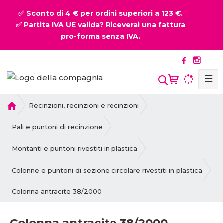
✅ Sconto di 4 € per ordini superiori a 123 €.
✅ Partita IVA UE valida? Riceverai una fattura
pro-forma senza IVA.
☰
P
Recinzioni, recinzioni e recinzioni
r
i
Pali e puntoni di recinzione
m
a
Montanti e puntoni rivestiti in plastica
p
a
Colonne e puntoni di sezione circolare rivestiti in plastica
g
Colonna antracite 38/2000
i
n
a
Colonna antracite 38/2000