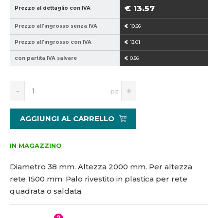
9
8
€ 13.57
Prezzo al dettaglio con IVA
4
-
Prezzo all'ingrosso senza IVA
€ 10.66
0
2
2
0
Prezzo all'ingrosso con IVA
€ 13.01
1
0
con partita IVA salvare
€ 0.56
5
0
1
3
S
N
pz
4
n
a
2
í
v
9
ž
ý
AGGIUNGI AL CARRELLO
i
š
2
t
i
a
m
t
IN MAGAZZINO
n
m
o
n
Diametro 38 mm. Altezza 2000 mm. Per altezza
ž
o
rete 1500 mm. Palo rivestito in plastica per rete
s
ž
quadrata o saldata.
t
s
v
t
í
v