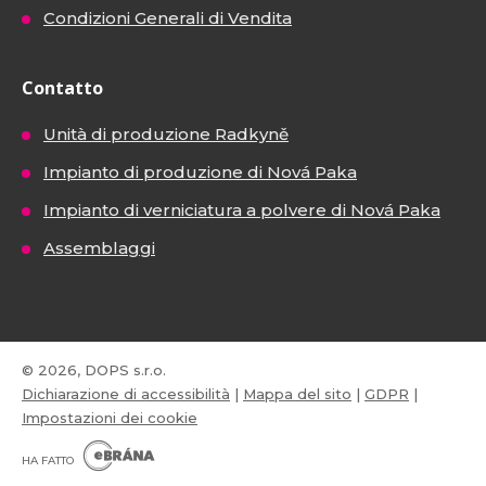
Condizioni Generali di Vendita
Contatto
Unità di produzione Radkyně
Impianto di produzione di Nová Paka
Impianto di verniciatura a polvere di Nová Paka
Assemblaggi
© 2026, DOPS s.r.o.
Dichiarazione di accessibilità
|
Mappa del sito
|
GDPR
|
Impostazioni dei cookie
E
B
HA FATTO
R
Á