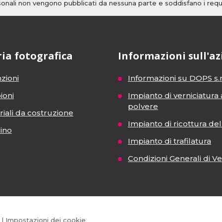
rsonali non vengono pubblicati da nessuna parte e soddisfano i requi
ria fotografica
Informazioni sull'a
zioni
Informazioni su DOPS s.r
ioni
Impianto di verniciatura 
polvere
iali da costruzione
Impianto di ricottura del 
dino
Impianto di trafilatura
Condizioni Generali di V
|
Impostazioni dei cookie