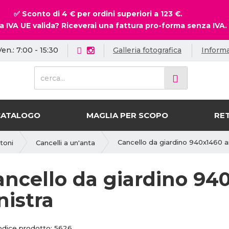
✅ Sconto di 4 € per ordini superiori a 123 €.
a IVA UE valida? Riceverai una fattura pro-forma senza IVA.
Ven.: 7:00 - 15:30
Galleria fotografica
Informa
c
e
r
c
CATALOGO
MAGLIA PER SCOPO
RET
a
.
.
Cancello da giardino 940x1460 ant
toni
Cancelli a un'anta
.
ancello da giardino 940
nistra
C
C
odice prodotto:
5626