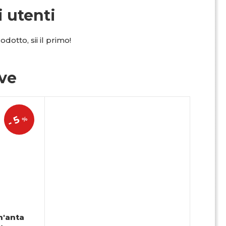
i utenti
dotto, sii il primo!
ive
5
%
-
n'anta