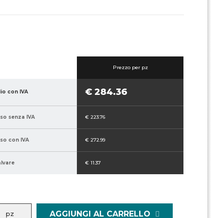
Prezzo per pz
€ 284.36
lio con IVA
sso senza IVA
€ 223.76
sso con IVA
€ 272.99
alvare
€ 11.37
AGGIUNGI AL CARRELLO
pz