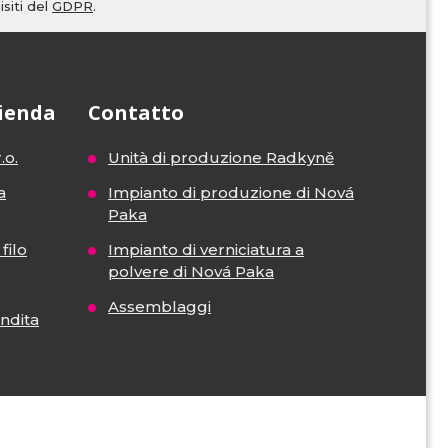
siti del
GDPR
.
zienda
Contatto
.o.
Unità di produzione Radkyně
a
Impianto di produzione di Nová
Paka
filo
Impianto di verniciatura a
polvere di Nová Paka
Assemblaggi
endita
VISA
MasterCard
Maestro