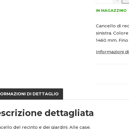
a
S
0
0
v
n
2
h
ý
IN MAGAZZINO
í
1
š
ž
5
i
i
Cancello di rec
t
t
1
sinistra. Color
m
m
5
n
n
1460 mm. Fino 
6
o
o
2
ž
ž
Informazioni d
6
s
s
t
t
v
v
í
í
FORMAZIONI DI DETTAGLIO
scrizione dettagliata
ncello del recinto e dei giardini. Alle case.