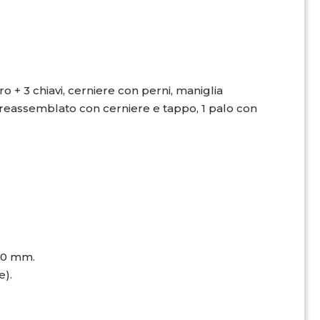
ro + 3 chiavi, cerniere con perni, maniglia
preassemblato con cerniere e tappo, 1 palo con
940 mm.
e).