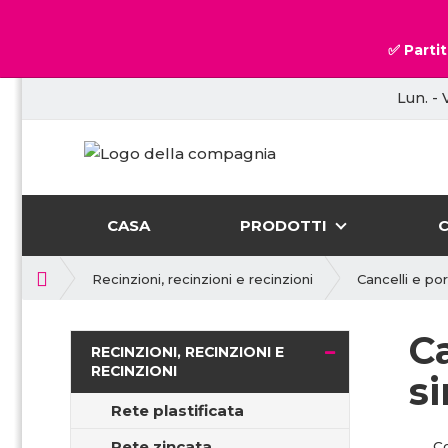
✅ Partit
Lun. - 
CASA
PRODOTTI
P
Recinzioni, recinzioni e recinzioni
Cancelli e por
r
i
C
m
RECINZIONI, RECINZIONI E
a
RECINZIONI
si
p
a
Rete plastificata
g
Rete zincata
C