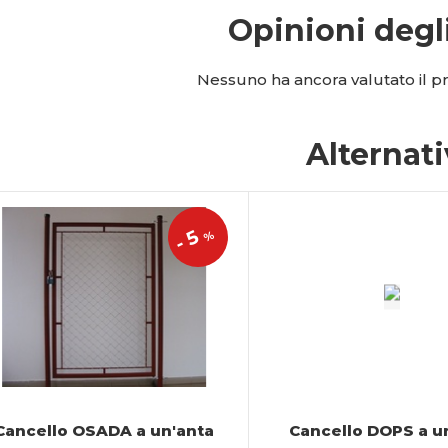
Opinioni degl
Nessuno ha ancora valutato il pro
Alternat
5
%
-
Cancello OSADA a un'anta
Cancello DOPS a u