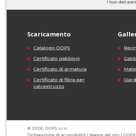
I tuoi dati pe
Scaricamento
Galle
Catalogo DOPS
Recin
Certificato gabbioni
Gabb
Certificato di armatura
Mater
Certificato di fibra per
Giar
calcestruzzo
© 2026, DOPS s.r.o.
Dichiarazione di accessibilità
|
Mappa del sito
|
GDPR