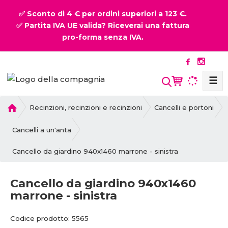
✅ Sconto di 4 € per ordini superiori a 123 €.
✅ Partita IVA UE valida? Riceverai una fattura
pro-forma senza IVA.
☰
P
Recinzioni, recinzioni e recinzioni
Cancelli e portoni
r
i
Cancelli a un'anta
m
Cancello da giardino 940x1460 marrone - sinistra
a
p
a
Cancello da giardino 940x1460
g
marrone - sinistra
i
n
C
C
Codice prodotto:
5565
a
o
o