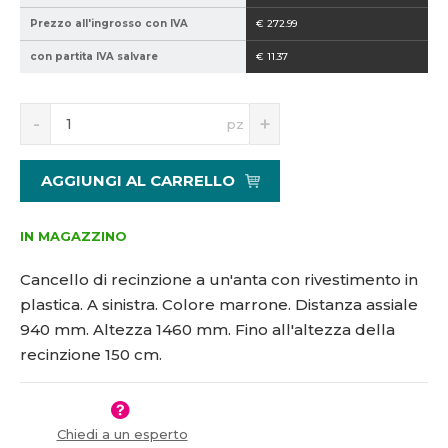
2
h
Prezzo all'ingrosso con IVA
€ 272.99
1
con partita IVA salvare
€ 11.37
5
1
5
S
N
pz
5
n
a
6
í
v
5
ž
ý
AGGIUNGI AL CARRELLO
i
š
t
i
m
t
IN MAGAZZINO
n
m
o
n
Cancello di recinzione a un'anta con rivestimento in
ž
o
plastica. A sinistra. Colore marrone. Distanza assiale
s
ž
940 mm. Altezza 1460 mm. Fino all'altezza della
t
s
v
t
recinzione 150 cm.
í
v
í
Chiedi a un esperto