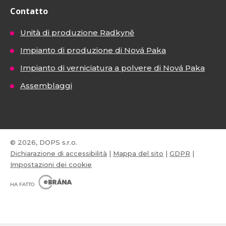
Contatto
Unità di produzione Radkyně
Impianto di produzione di Nová Paka
Impianto di verniciatura a polvere di Nová Paka
Assemblaggi
© 2026, DOPS s.r.o.
Dichiarazione di accessibilità
|
Mappa del sito
|
GDPR
|
Impostazioni dei cookie
E
B
HA FATTO
R
Á
N
VISA
MasterCard
Maestro
A
.
C
Z