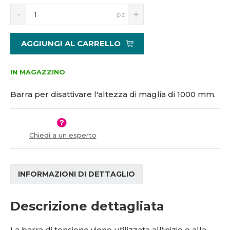
S
N
1
pz
n
a
2
í
v
7
ž
ý
7
AGGIUNGI AL CARRELLO
i
š
9
t
i
m
t
IN MAGAZZINO
n
m
o
n
Barra per disattivare l'altezza di maglia di 1000 mm.
ž
o
s
ž
t
s
v
t
Chiedi a un esperto
í
v
í
INFORMAZIONI DI DETTAGLIO
Descrizione dettagliata
La barra di tensione viene utilizzata all'inizio e alla