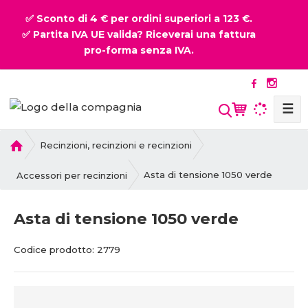
✅ Sconto di 4 € per ordini superiori a 123 €.
✅ Partita IVA UE valida? Riceverai una fattura
pro-forma senza IVA.
☰
P
Recinzioni, recinzioni e recinzioni
r
i
Asta di tensione 1050 verde
Accessori per recinzioni
m
a
Asta di tensione 1050 verde
p
a
C
C
Codice prodotto:
2779
g
o
o
i
d
d
n
i
i
a
c
c