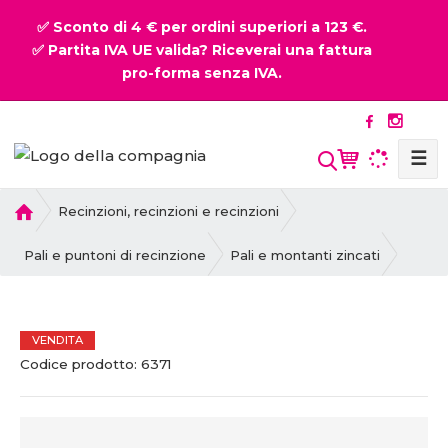
✅ Sconto di 4 € per ordini superiori a 123 €.
✅ Partita IVA UE valida? Riceverai una fattura
pro-forma senza IVA.
☰
P
Recinzioni, recinzioni e recinzioni
r
i
Pali e puntoni di recinzione
Pali e montanti zincati
m
a
p
VENDITA
a
C
C
g
Codice prodotto:
6371
o
o
i
d
d
n
i
i
a