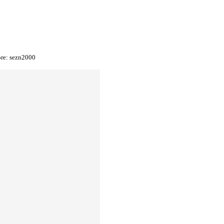
ore:
sezn2000