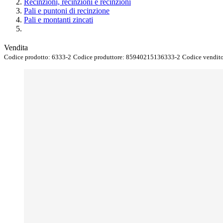
Recinzioni, recinzioni e recinzioni
Pali e puntoni di recinzione
Pali e montanti zincati
Vendita
Codice prodotto:
6333-2
Codice produttore:
85940215136333-2
Codice vendit