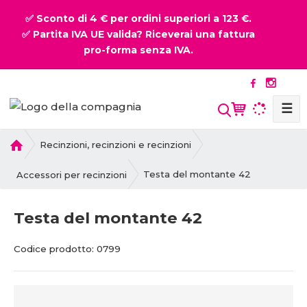
✅ Sconto di 4 € per ordini superiori a 123 €.
✅ Partita IVA UE valida? Riceverai una fattura
pro-forma senza IVA.
☰
P
Recinzioni, recinzioni e recinzioni
r
i
Testa del montante 42
Accessori per recinzioni
m
a
Testa del montante 42
p
a
C
C
Codice prodotto:
0799
g
o
o
i
d
d
n
i
i
a
c
c