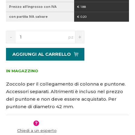
1
Prezzo all'ingrosso con IVA
€ 1.88
0
con partita IVA salvare
€ 0.20
7
9
9
S
N
pz
n
a
í
v
ž
ý
AGGIUNGI AL CARRELLO
i
š
t
i
m
t
IN MAGAZZINO
n
m
o
n
Zoccolo per il collegamento di colonna e puntone.
ž
o
Accessori separati. Altrimenti è incluso nel prezzo
s
ž
del puntone e non deve essere acquistato. Per
t
s
v
t
puntone di diametro 42 mm.
í
v
í
Chiedi a un esperto