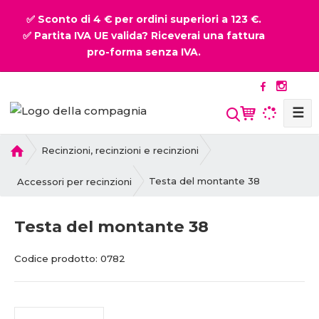
✅ Sconto di 4 € per ordini superiori a 123 €.
✅ Partita IVA UE valida? Riceverai una fattura
pro-forma senza IVA.
☰
P
Recinzioni, recinzioni e recinzioni
r
i
Testa del montante 38
Accessori per recinzioni
m
a
Testa del montante 38
p
a
C
C
Codice prodotto:
0782
g
o
o
i
d
d
n
i
i
a
c
c