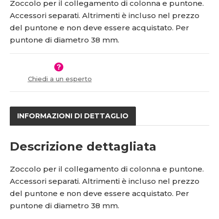
Zoccolo per il collegamento di colonna e puntone.
1
ž
o
Accessori separati. Altrimenti è incluso nel prezzo
s
ž
0
del puntone e non deve essere acquistato. Per
t
s
7
v
t
puntone di diametro 38 mm.
8
í
v
2
í
Chiedi a un esperto
INFORMAZIONI DI DETTAGLIO
Descrizione dettagliata
Zoccolo per il collegamento di colonna e puntone.
Accessori separati. Altrimenti è incluso nel prezzo
del puntone e non deve essere acquistato. Per
puntone di diametro 38 mm.