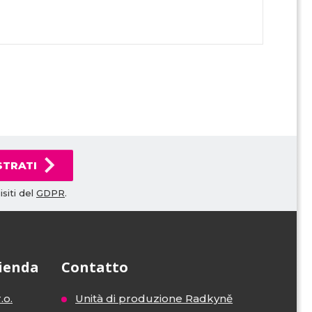
STRATI
siti del
GDPR
.
zienda
Contatto
.o.
Unità di produzione Radkyně