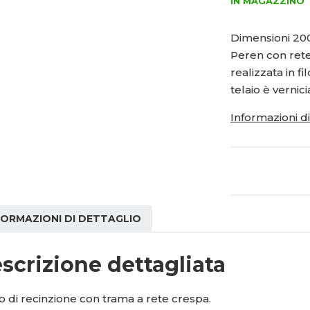
ý
IN MAGAZZINO
í
0
š
ž
2
i
i
1
Dimensioni 20
t
t
5
Peren con rete 
m
m
1
n
n
realizzata in fi
6
o
o
telaio è vernic
ž
9
ž
s
s
0
Informazioni d
t
t
6
v
v
í
í
FORMAZIONI DI DETTAGLIO
scrizione dettagliata
o di recinzione con trama a rete crespa.