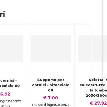
ri
Supporto per
Soletta i
cornici -
cornici - bifacciale
calcestruzzo 
cciale 60
60
la tomb
 6.92
2030/300/
€ 7.00
'ingrosso senza
€ 27.9
Prezzo all'ingrosso senza
€ 5.17
A