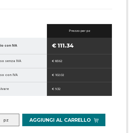
Prezzo per pz
€ 111.34
lio con IVA
sso senza IVA
€ 83.62
sso con IVA
€ 102.02
alvare
€ 9.32
AGGIUNGI AL CARRELLO
pz