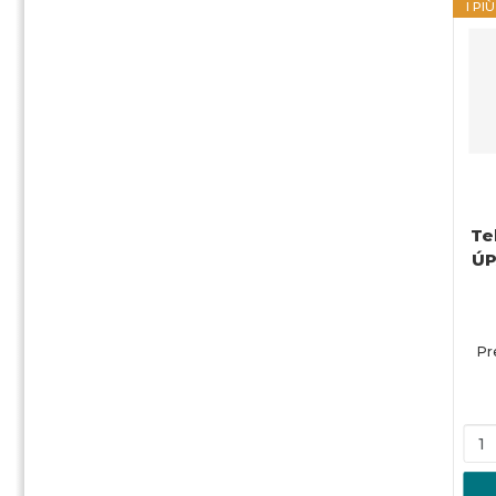
I PI
Te
ÚP
Pr