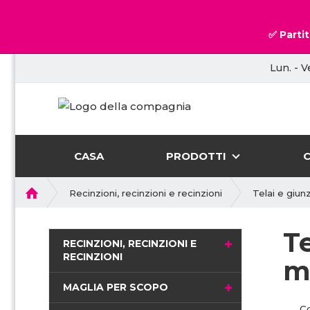
✅ Partit
Lun. - V
CASA
PRODOTTI
P
Recinzioni, recinzioni e recinzioni
Telai e giun
r
i
T
m
RECINZIONI, RECINZIONI E
a
RECINZIONI
m
p
a
MAGLIA PER SCOPO
g
C