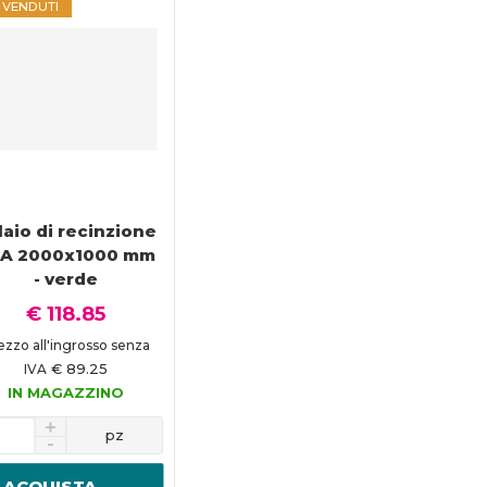
Ù VENDUTI
laio di recinzione
A 2000x1000 mm
- verde
€ 118.85
ezzo all'ingrosso senza
€ 89.25
IVA
IN MAGAZZINO
pz
ACQUISTA