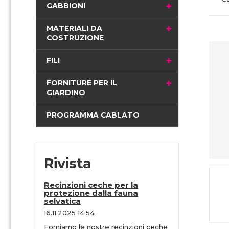
i
GABBIONI
n
a
MATERIALI DA
COSTRUZIONE
FILI
FORNITURE PER IL
GIARDINO
PROGRAMMA CABLATO
Rivista
Recinzioni ceche per la
protezione dalla fauna
selvatica
16.11.2025 14:54
Forniamo le nostre recinzioni ceche