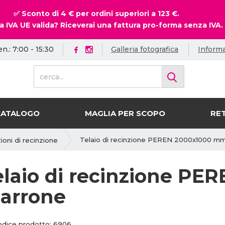
✅ Sconto di 4 € per ordini superiori a 123 €.
a IVA UE valida? Riceverai una fattura pro-forma senza IVA.
en.: 7:00 - 15:30
Galleria fotografica
Informa
c
e
r
c
CATALOGO
MAGLIA PER SCOPO
RET
a
.
.
Telaio di recinzione PEREN 2000x1000 mm
zioni di recinzione
.
elaio di recinzione PE
arrone
C
C
odice prodotto:
6906