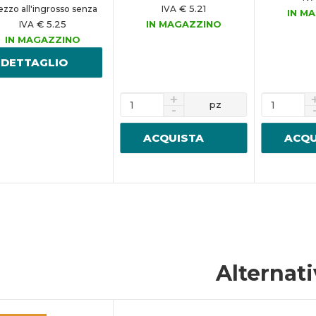
€ 5.21
ezzo all'ingrosso senza
IVA
IN M
€ 5.25
IN MAGAZZINO
IVA
IN MAGAZZINO
DETTAGLIO
pz
ACQUISTA
ACQU
Alternat