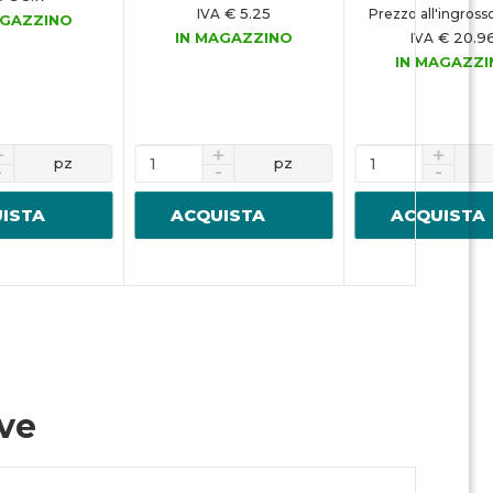
€ 5.25
IVA
Prezzo all'ingross
AGAZZINO
IN MAGAZZINO
€ 20.9
IVA
IN MAGAZZ
pz
pz
ISTA
ACQUISTA
ACQUISTA
ive