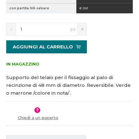
2
con partita IVA salvare
€ 0.61
1
5
S
N
1
pz
n
a
0
í
v
0
ž
ý
4
AGGIUNGI AL CARRELLO
i
š
1
t
i
m
t
IN MAGAZZINO
n
m
o
n
Supporto del telaio per il fissaggio al palo di
ž
o
recinzione di 48 mm di diametro. Reversibile. Verde
s
ž
o marrone /colore in nota/ .
t
s
v
t
í
v
í
Chiedi a un esperto