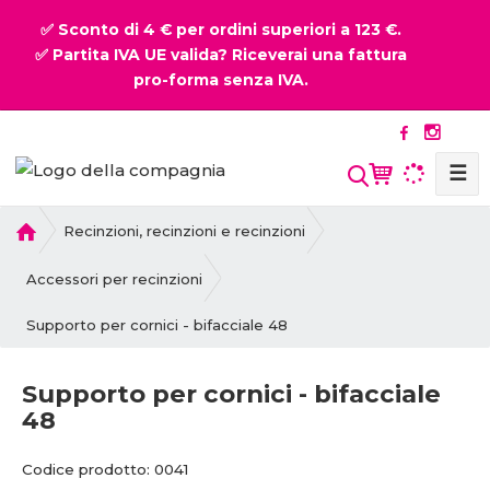
✅ Sconto di 4 € per ordini superiori a 123 €.
✅ Partita IVA UE valida? Riceverai una fattura
pro-forma senza IVA.
☰
P
Recinzioni, recinzioni e recinzioni
r
i
Accessori per recinzioni
m
Supporto per cornici - bifacciale 48
a
p
a
Supporto per cornici - bifacciale
g
48
i
n
C
C
Codice prodotto:
0041
a
o
o