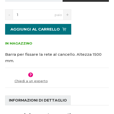
1
2
S
N
paio
9
n
a
4
í
v
6
ž
ý
AGGIUNGI AL CARRELLO
i
š
t
i
m
t
IN MAGAZZINO
n
m
o
n
Barra per fissare la rete al cancello. Altezza 1500
ž
o
mm.
s
ž
t
s
v
t
í
v
Chiedi a un esperto
í
INFORMAZIONI DI DETTAGLIO