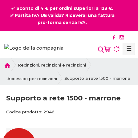
✅ Sconto di 4 € per ordini superiori a 123 €.
✅ Partita IVA UE valida? Riceverai una fattura
pro-forma senza IVA.
☰
P
Recinzioni, recinzioni e recinzioni
r
i
Supporto a rete 1500 - marrone
Accessori per recinzioni
m
a
Supporto a rete 1500 - marrone
p
a
C
C
Codice prodotto:
2946
g
o
o
i
d
d
n
i
i
a
c
c