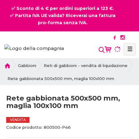
✅ Sconto di 4 € per ordini superiori a 123 €.
✅ Partita IVA UE valida? Riceverai una fattura
pro-forma senza IVA.
☰
P
Gabbioni
Reti di gabbioni - vendita di liquidazione
r
i
Rete gabbionata 500x500 mm, maglia 100x100 mm
m
a
Rete gabbionata 500x500 mm,
p
maglia 100x100 mm
a
g
i
VENDITA
n
C
Codice prodotto:
800500-P46
a
o