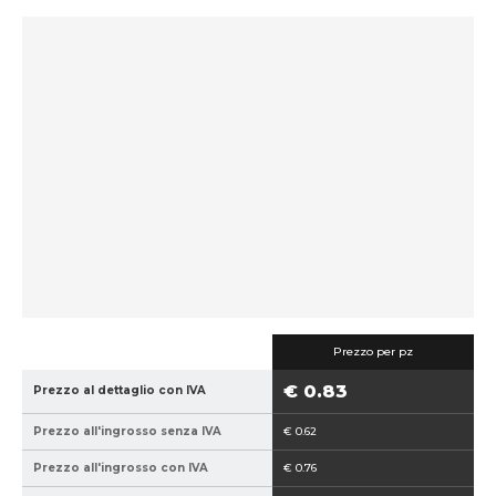
d
i
c
e
p
r
o
d
u
t
t
o
r
e
:
Prezzo per pz
8
€ 0.83
Prezzo al dettaglio con IVA
5
9
Prezzo all'ingrosso senza IVA
€ 0.62
4
0
Prezzo all'ingrosso con IVA
€ 0.76
2