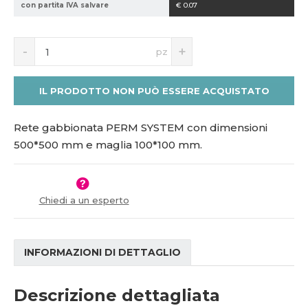
con partita IVA salvare
€ 0.07
1
5
S
N
1
pz
n
a
9
í
v
7
ž
ý
1
IL PRODOTTO NON PUÒ ESSERE ACQUISTATO
i
š
6
t
i
m
t
Rete gabbionata PERM SYSTEM con dimensioni
n
m
500*500 mm e maglia 100*100 mm.
o
n
ž
o
s
ž
t
s
Chiedi a un esperto
v
t
í
v
í
INFORMAZIONI DI DETTAGLIO
Descrizione dettagliata