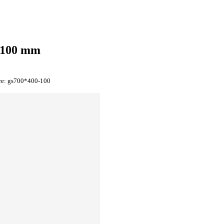
x100 mm
re:
gs700*400-100