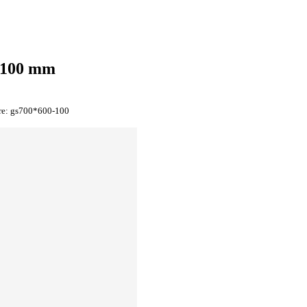
x100 mm
re:
gs700*600-100