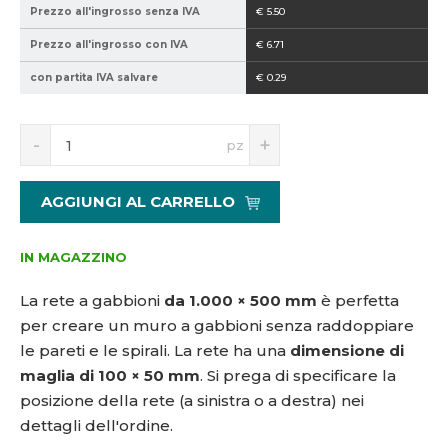
Prezzo all'ingrosso senza IVA
€ 5.50
5
0
1
0
Prezzo all'ingrosso con IVA
€ 6.71
7
-
con partita IVA salvare
€ 0.29
1
1
3
0
2
0
S
N
pz
*
n
a
5
í
v
ž
ý
0
AGGIUNGI AL CARRELLO
i
š
t
i
m
t
IN MAGAZZINO
n
m
o
n
La rete a gabbioni
da 1.000 × 500 mm
è perfetta
ž
o
per creare un muro a gabbioni senza raddoppiare
s
ž
le pareti e le spirali. La rete ha una
dimensione di
t
s
v
t
maglia di 100 × 50 mm
. Si prega di specificare la
í
v
posizione della rete (a sinistra o a destra) nei
í
dettagli dell'ordine.