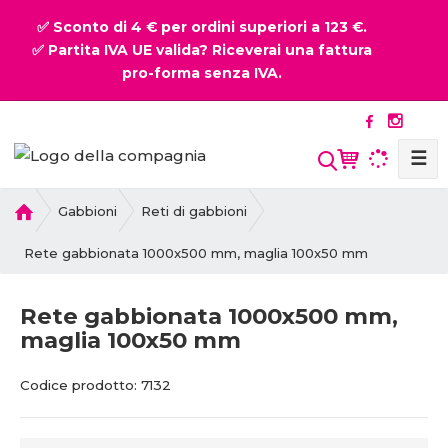
✅ Sconto di 4 € per ordini superiori a 123 €.
✅ Partita IVA UE valida? Riceverai una fattura
pro-forma senza IVA.
☰
P
Gabbioni
Reti di gabbioni
r
i
Rete gabbionata 1000x500 mm, maglia 100x50 mm
m
a
Rete gabbionata 1000x500 mm,
p
maglia 100x50 mm
a
g
C
C
i
Codice prodotto:
7132
o
o
n
d
d
a