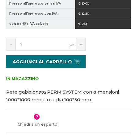
Prezzo all'ingrosso senza IVA
€ 10.00
5
0
1
0
Prezzo all'ingrosso con IVA
€ 12.20
7
0
con partita IVA salvare
€ 0.51
1
-
5
1
6
0
S
N
pz
0
n
a
*
í
v
ž
ý
5
AGGIUNGI AL CARRELLO
i
š
0
t
i
m
t
IN MAGAZZINO
n
m
o
n
Rete gabbionata PERM SYSTEM con dimensioni
ž
o
1000*1000 mm e maglia 100*50 mm.
s
ž
t
s
v
t
í
v
Chiedi a un esperto
í