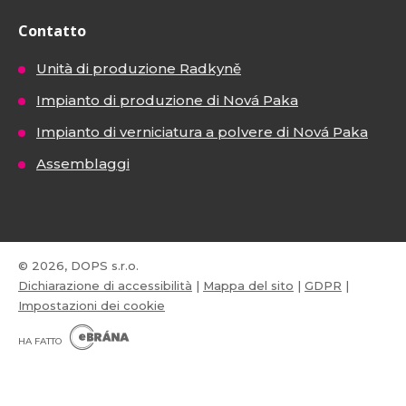
Contatto
Unità di produzione Radkyně
Impianto di produzione di Nová Paka
Impianto di verniciatura a polvere di Nová Paka
Assemblaggi
© 2026, DOPS s.r.o.
Dichiarazione di accessibilità
|
Mappa del sito
|
GDPR
|
Impostazioni dei cookie
E
B
HA FATTO
R
Á
N
VISA
MasterCard
Maestro
A
.
C