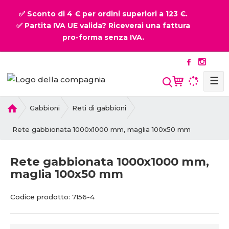
✅ Sconto di 4 € per ordini superiori a 123 €.
✅ Partita IVA UE valida? Riceverai una fattura
pro-forma senza IVA.
☰
P
Gabbioni
Reti di gabbioni
r
i
Rete gabbionata 1000x1000 mm, maglia 100x50 mm
m
a
Rete gabbionata 1000x1000 mm,
p
maglia 100x50 mm
a
g
C
C
i
Codice prodotto:
7156-4
o
o
n
d
d
a