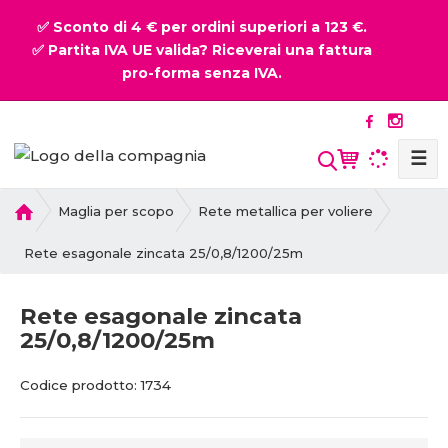
✅ Sconto di 4 € per ordini superiori a 123 €.
✅ Partita IVA UE valida? Riceverai una fattura
pro-forma senza IVA.
☰
P
Maglia per scopo
Rete metallica per voliere
r
i
Rete esagonale zincata 25/0,8/1200/25m
m
a
Rete esagonale zincata
p
25/0,8/1200/25m
a
g
C
C
i
Codice prodotto:
1734
o
o
n
d
d
a