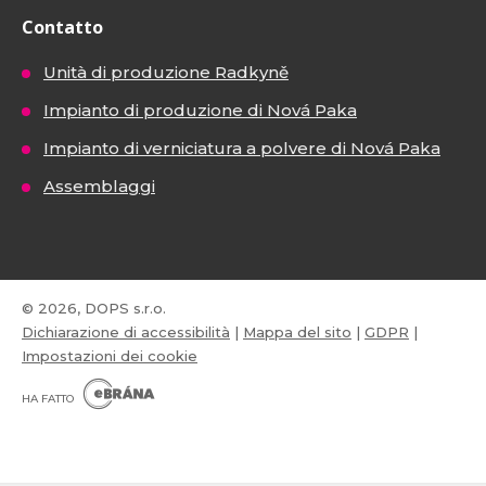
Contatto
Unità di produzione Radkyně
Impianto di produzione di Nová Paka
Impianto di verniciatura a polvere di Nová Paka
Assemblaggi
© 2026, DOPS s.r.o.
Dichiarazione di accessibilità
|
Mappa del sito
|
GDPR
|
Impostazioni dei cookie
E
B
HA FATTO
R
Á
N
VISA
MasterCard
Maestro
A
.
C