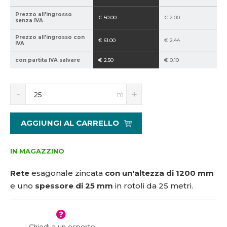
5
Prezzo all'ingrosso
€ 50.00
€ 2.00
1
senza IVA
1
Prezzo all'ingrosso con
7
€ 61.00
€ 2.44
IVA
3
con partita IVA salvare
€ 2.50
€ 0.10
4
S
N
m
n
a
í
v
ž
ý
AGGIUNGI AL CARRELLO
i
š
t
i
m
t
IN MAGAZZINO
n
m
o
n
Rete
esagonale zincata
con un'altezza di 1200 mm
ž
o
e uno
spessore di 25 mm
in rotoli da 25 metri.
s
ž
t
s
v
t
í
v
Chiedi a un esperto