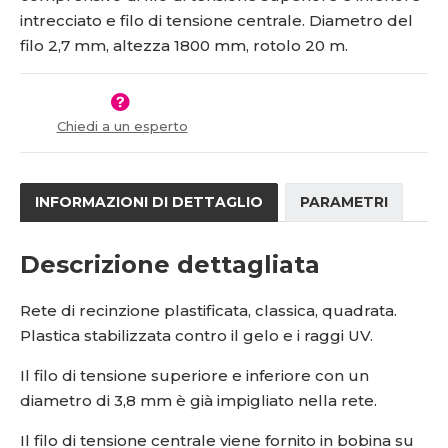
s
ž
5
0
intrecciato e filo di tensione centrale. Diametro del
t
s
1
-
v
t
filo 2,7 mm, altezza 1800 mm, rotolo 20 m.
8
2
í
v
í
3
0
3
-
7
v
Chiedi a un esperto
n
d
INFORMAZIONI DI DETTAGLIO
PARAMETRI
Descrizione dettagliata
Rete di recinzione plastificata, classica, quadrata.
Plastica stabilizzata contro il gelo e i raggi UV.
Il filo di tensione superiore e inferiore con un
diametro di 3,8 mm è già impigliato nella rete.
Il filo di tensione centrale viene fornito in bobina su