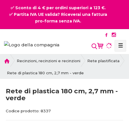
✅ Sconto di 4 € per ordini superiori a 123 €.
✅ Partita IVA UE valida? Riceverai una fattura
pro-forma senza IVA.
☰
P
Recinzioni, recinzioni e recinzioni
Rete plastificata
r
i
Rete di plastica 180 cm, 2,7 mm - verde
m
a
Rete di plastica 180 cm, 2,7 mm -
p
verde
a
g
C
C
i
Codice prodotto:
8337
o
o
n
d
d
a